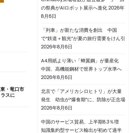
の祭典がAIロボット展示へ進化
2026年
8月6日
「列車」が新たな消費を創出 中国
で“鉄道＋観光”が夏の旅行需要をけん引
2026年8月6日
A4用紙より薄い「蝉翼鋼」が量産化
中国、高機能鋼材で世界トップ水準へ
2026年8月6日
山東・竜口市
北京で「アメリカシロヒトリ」が大量
クラスに
発生 幼虫が“爆食期”に、防除が正念場
2026年8月6日
中国のサービス貿易、上半期8.3％増
知識集約型サービス輸出が初めて過半