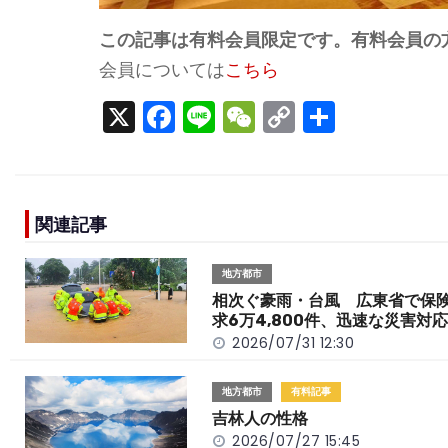
この記事は有料会員限定です。有料会員の
会員については
こちら
X
F
Li
W
C
S
a
n
e
o
h
c
e
C
p
ar
e
h
y
e
関連記事
b
a
Li
o
t
n
地方都市
o
k
相次ぐ豪雨・台風 広東省で保
求6万4,800件、迅速な災害対
k
2026/07/31 12:30
地方都市
有料記事
吉林人の性格
2026/07/27 15:45