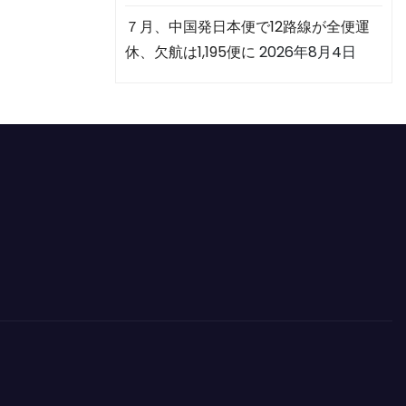
７月、中国発日本便で12路線が全便運
休、欠航は1,195便に
2026年8月4日