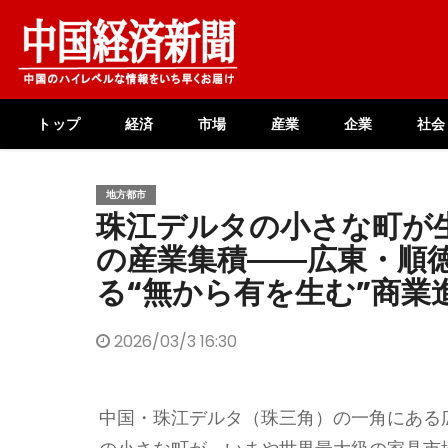
Skip
to
content
トップ
経済
市場
産業
企業
社会
地方都市
珠江デルタの小さな町が
の産業集積――広東・順
る“無から有を生む”商業
2026/03/3 16:30
中国・珠江デルタ（珠三角）の一角にある