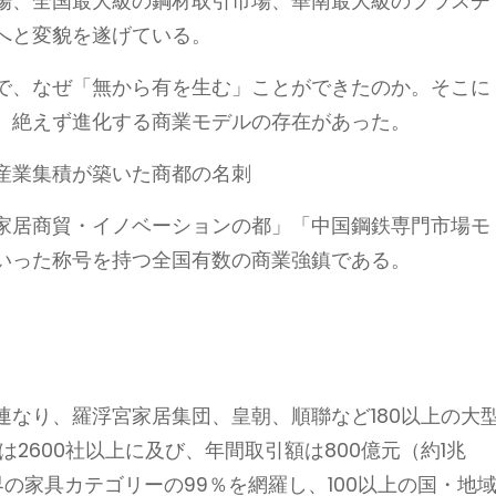
場、全国最大級の鋼材取引市場、華南最大級のプラスチ
へと変貌を遂げている。
で、なぜ「無から有を生む」ことができたのか。そこに
、絶えず進化する商業モデルの存在があった。
産業集積が築いた商都の名刺
家居商貿・イノベーションの都」「中国鋼鉄専門市場モ
いった称号を持つ全国有数の商業強鎮である。
なり、羅浮宮家居集団、皇朝、順聯など180以上の大
2600社以上に及び、年間取引額は800億元（約1兆
界の家具カテゴリーの99％を網羅し、100以上の国・地