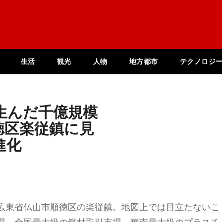
生活
観光
人物
地方都市
テクノロジ
生んだ千億規模
徳区楽従鎮に見
進化
広東省仏山市順徳区の楽従鎮。地図上では目立たないこ