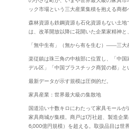
の小さな町が、いまや世界最大級の家具市
ック市場という三大産業集積を抱える商都
森林資源も鉄鋼資源も石化資源もない土地
は、改革開放以降に花開いた企業家精神と
「無中生有」（無から有を生む）――三大
楽従鎮は珠三角の中核部に位置し、「中国
デル区」「中国プラスチック商貿の都」と
最新データが示す規模は圧倒的だ。
家具産業：世界最大級の集散地
国道沿い十数キロにわたって家具モールが連
家具商城が集積。商戸は1万社超、製造企業は
6,000億円規模）を超える。取扱品目は世