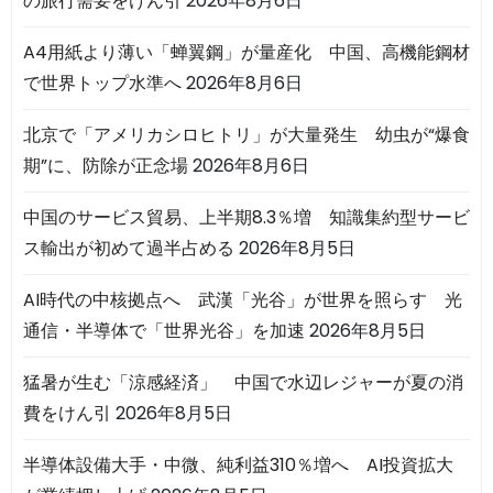
の旅行需要をけん引
2026年8月6日
A4用紙より薄い「蝉翼鋼」が量産化 中国、高機能鋼材
で世界トップ水準へ
2026年8月6日
北京で「アメリカシロヒトリ」が大量発生 幼虫が“爆食
期”に、防除が正念場
2026年8月6日
中国のサービス貿易、上半期8.3％増 知識集約型サービ
ス輸出が初めて過半占める
2026年8月5日
AI時代の中核拠点へ 武漢「光谷」が世界を照らす 光
通信・半導体で「世界光谷」を加速
2026年8月5日
猛暑が生む「涼感経済」 中国で水辺レジャーが夏の消
費をけん引
2026年8月5日
半導体設備大手・中微、純利益310％増へ AI投資拡大