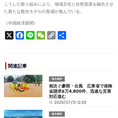
こうした取り組みにより、地域文化と自然資源を融合させ
た新たな観光モデルの形成が進んでいる。
（中国経済新聞）
X
F
Li
W
C
S
a
n
e
o
h
c
e
C
p
ar
e
h
y
e
b
a
Li
関連記事
o
t
n
地方都市
o
k
相次ぐ豪雨・台風 広東省で保険
k
金請求6万4,800件、迅速な災害
対応進む
2026/07/31 12:30
地方都市