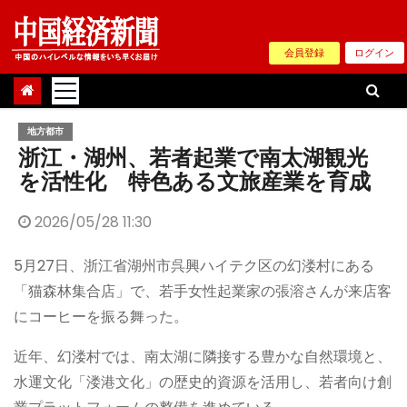
Skip
to
会員登録
ログイン
content
地方都市
浙江・湖州、若者起業で南太湖観光
を活性化 特色ある文旅産業を育成
2026/05/28 11:30
5月27日、浙江省湖州市呉興ハイテク区の幻溇村にある
「猫森林集合店」で、若手女性起業家の張溶さんが来店客
にコーヒーを振る舞った。
近年、幻溇村では、南太湖に隣接する豊かな自然環境と、
水運文化「溇港文化」の歴史的資源を活用し、若者向け創