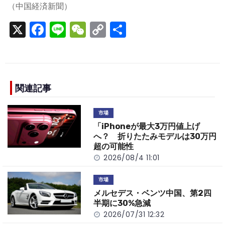
（中国経済新聞）
X
F
Li
W
C
S
a
n
e
o
h
c
e
C
p
ar
e
h
y
e
b
a
Li
関連記事
o
t
n
市場
o
k
「iPhoneが最大3万円値上げ
k
へ？ 折りたたみモデルは30万円
超の可能性
2026/08/4 11:01
市場
メルセデス・ベンツ中国、第2四
半期に30%急減
2026/07/31 12:32