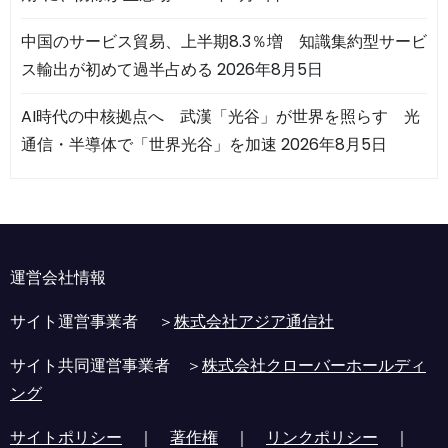
中国のサービス貿易、上半期8.3％増 知識集約型サービ
ス輸出が初めて過半占める
2026年8月5日
AI時代の中核拠点へ 武漢「光谷」が世界を照らす 光
通信・半導体で「世界光谷」を加速
2026年8月5日
運営会社情報
サイト運営事業者 ＞
株式会社アジア通信社
サイト共同運営事業者 ＞
株式会社クローバーホールディ
ング
サイトポリシー
｜
著作権
｜
リンクポリシー
｜