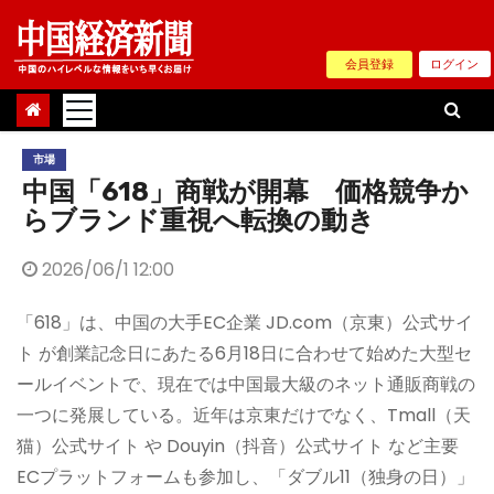
Skip
to
会員登録
ログイン
content
市場
中国「618」商戦が開幕 価格競争か
らブランド重視へ転換の動き
2026/06/1 12:00
「618」は、中国の大手EC企業 JD.com（京東）公式サイ
ト が創業記念日にあたる6月18日に合わせて始めた大型セ
ールイベントで、現在では中国最大級のネット通販商戦の
一つに発展している。近年は京東だけでなく、Tmall（天
猫）公式サイト や Douyin（抖音）公式サイト など主要
ECプラットフォームも参加し、「ダブル11（独身の日）」