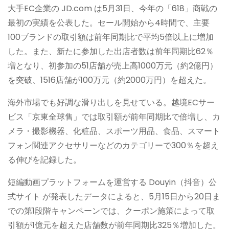
大手EC企業の JD.com は5月31日、今年の「618」商戦の
最初の実績を公表した。セール開始から4時間で、主要
100ブランドの取引額は前年同期比で平均5倍以上に増加
した。また、新たに参加した出店者数は前年同期比62％
増となり、初参加の51店舗が売上高1000万元（約2億円）
を突破、1516店舗が100万元（約2000万円）を超えた。
海外市場でも好調な滑り出しを見せている。越境ECサー
ビス「京東全球售」では取引額が前年同期比で倍増し、カ
メラ・撮影機器、化粧品、スポーツ用品、食品、スマート
フォン関連アクセサリーなどのカテゴリーで300％を超え
る伸びを記録した。
短編動画プラットフォームを運営する Douyin（抖音）公
式サイト が発表したデータによると、5月15日から20日ま
での第1段階キャンペーンでは、クーポン施策によって取
引額が1億元を超えた店舗数が前年同期比325％増加した。