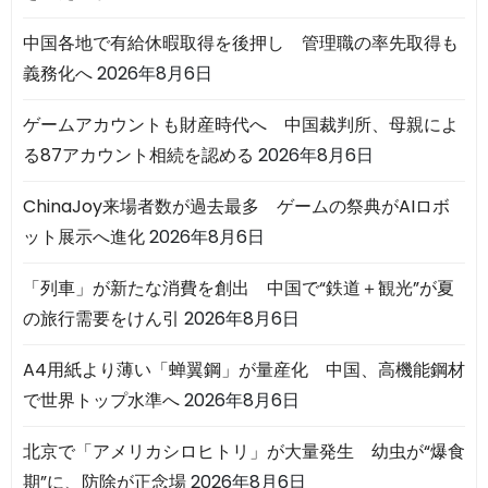
中国各地で有給休暇取得を後押し 管理職の率先取得も
義務化へ
2026年8月6日
ゲームアカウントも財産時代へ 中国裁判所、母親によ
る87アカウント相続を認める
2026年8月6日
ChinaJoy来場者数が過去最多 ゲームの祭典がAIロボ
ット展示へ進化
2026年8月6日
「列車」が新たな消費を創出 中国で“鉄道＋観光”が夏
の旅行需要をけん引
2026年8月6日
A4用紙より薄い「蝉翼鋼」が量産化 中国、高機能鋼材
で世界トップ水準へ
2026年8月6日
北京で「アメリカシロヒトリ」が大量発生 幼虫が“爆食
期”に、防除が正念場
2026年8月6日