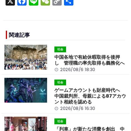
X
F
Li
W
C
S
a
n
e
o
h
c
e
C
p
ar
e
h
y
e
b
a
Li
関連記事
o
t
n
社会
o
k
中国各地で有給休暇取得を後押
k
し 管理職の率先取得も義務化へ
2026/08/6 18:30
社会
ゲームアカウントも財産時代へ
中国裁判所、母親による87アカウ
ント相続を認める
2026/08/6 16:30
社会
「列車」が新たな消費を創出 中