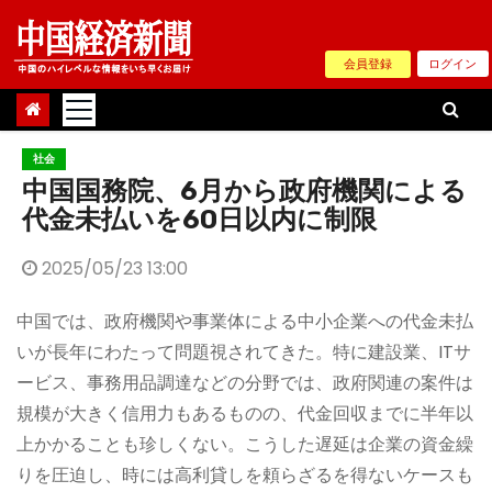
Skip
to
会員登録
ログイン
content
社会
中国国務院、6月から政府機関による
代金未払いを60日以内に制限
2025/05/23 13:00
中国では、政府機関や事業体による中小企業への代金未払
いが長年にわたって問題視されてきた。特に建設業、ITサ
ービス、事務用品調達などの分野では、政府関連の案件は
規模が大きく信用力もあるものの、代金回収までに半年以
上かかることも珍しくない。こうした遅延は企業の資金繰
りを圧迫し、時には高利貸しを頼らざるを得ないケースも