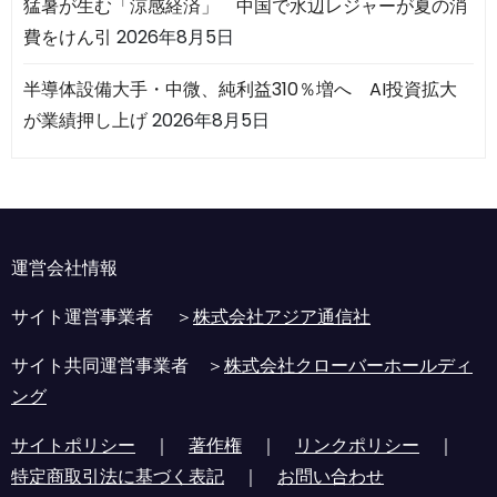
猛暑が生む「涼感経済」 中国で水辺レジャーが夏の消
費をけん引
2026年8月5日
半導体設備大手・中微、純利益310％増へ AI投資拡大
が業績押し上げ
2026年8月5日
運営会社情報
サイト運営事業者 ＞
株式会社アジア通信社
サイト共同運営事業者 ＞
株式会社クローバーホールディ
ング
サイトポリシー
｜
著作権
｜
リンクポリシー
｜
特定商取引法に基づく表記
｜
お問い合わせ