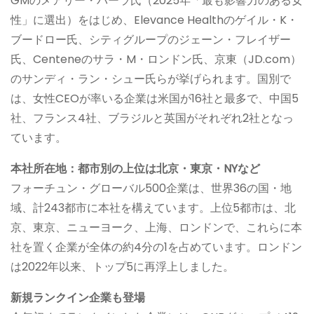
GMのメアリー・バーラ氏（2025年「最も影響力のある女
性」に選出）をはじめ、Elevance Healthのゲイル・K・
ブードロー氏、シティグループのジェーン・フレイザー
氏、Centeneのサラ・M・ロンドン氏、京東（JD.com）
のサンディ・ラン・シュー氏らが挙げられます。国別で
は、女性CEOが率いる企業は米国が16社と最多で、中国5
社、フランス4社、ブラジルと英国がそれぞれ2社となっ
ています。
本社所在地：都市別の上位は北京・東京・NYなど
フォーチュン・グローバル500企業は、世界36の国・地
域、計243都市に本社を構えています。上位5都市は、北
京、東京、ニューヨーク、上海、ロンドンで、これらに本
社を置く企業が全体の約4分の1を占めています。ロンドン
は2022年以来、トップ5に再浮上しました。
新規ランクイン企業も登場