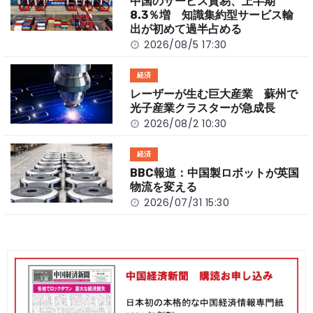
o
k
中国のサービス貿易、上半期
k
8.3％増 知識集約型サービス輸
出が初めて過半占める
2026/08/5 17:30
経済
レーザーが生む巨大産業 蘇州で
光子産業クラスターが急成長
2026/08/2 10:30
経済
BBC報道：中国製ロボットが英国
物流を変える
2026/07/31 15:30