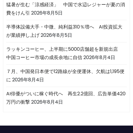
猛暑が生む「涼感経済」 中国で水辺レジャーが夏の消
費をけん引
2026年8月5日
半導体設備大手・中微、純利益310％増へ AI投資拡大
が業績押し上げ
2026年8月5日
ラッキンコーヒー、上半期に5000店舗超を新規出店
中国コーヒー市場の成長余地に自信
2026年8月4日
７月、中国発日本便で12路線が全便運休、欠航は1,195便
に
2026年8月4日
AI俳優がついに稼ぐ時代へ 再生2.2億回、広告単価420
万円の衝撃
2026年8月4日