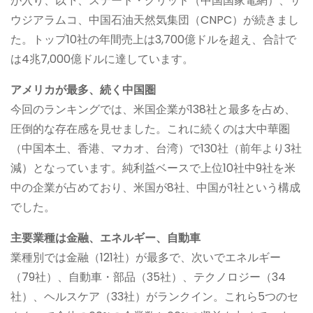
が入り、以下、ステート・グリッド（中国国家電網）、サ
ウジアラムコ、中国石油天然気集団（CNPC）が続きまし
た。トップ10社の年間売上は3,700億ドルを超え、合計で
は4兆7,000億ドルに達しています。
アメリカが最多、続く中国圏
今回のランキングでは、米国企業が138社と最多を占め、
圧倒的な存在感を見せました。これに続くのは大中華圏
（中国本土、香港、マカオ、台湾）で130社（前年より3社
減）となっています。純利益ベースで上位10社中9社を米
中の企業が占めており、米国が8社、中国が1社という構成
でした。
主要業種は金融、エネルギー、自動車
業種別では金融（121社）が最多で、次いでエネルギー
（79社）、自動車・部品（35社）、テクノロジー（34
社）、ヘルスケア（33社）がランクイン。これら5つのセ