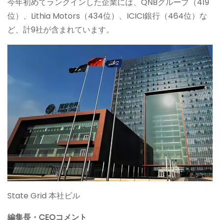
今年初めてランクインした企業には、QNBグループ（419
位）、Lithia Motors（434位）、ICICI銀行（464位）な
ど、計9社が含まれています。
State Grid 本社ビル
編集長・CEOコメント