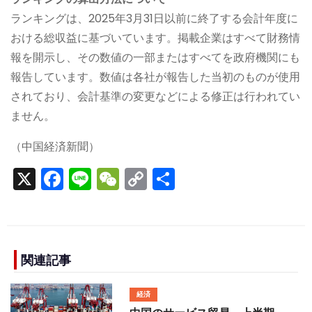
ランキングは、2025年3月31日以前に終了する会計年度に
おける総収益に基づいています。掲載企業はすべて財務情
報を開示し、その数値の一部またはすべてを政府機関にも
報告しています。数値は各社が報告した当初のものが使用
されており、会計基準の変更などによる修正は行われてい
ません。
（中国経済新聞）
X
F
Li
W
C
S
a
n
e
o
h
c
e
C
p
ar
e
h
y
e
b
a
Li
関連記事
o
t
n
経済