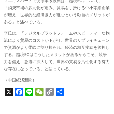
フエキスパートである李政波氏は、越境ECについて、
「消費市場の多元化が進み、貿易を手掛ける中小零細企業
が増え、世界的な経済協力が進むという独自のメリットが
ある」と述べている。
李氏は、「デジタルプラットフォームやスピーディーな物
流により貿易のコストが下がり、世界のサプライチェーン
で資源がより柔軟に割り振られ、経済の相互接続を後押し
する。越境ECはこうしたメリットがあるからこそ、競争
力を備え、急速に拡大して、世界の貿易を活性化する有力
な存在になっている」と語っている。
（中国経済新聞）
X
F
Li
W
C
S
a
n
e
o
h
c
e
C
p
ar