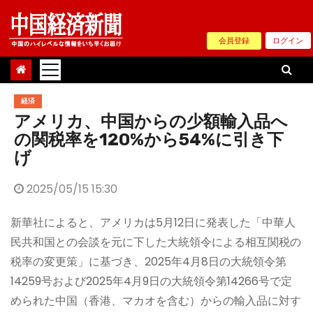
Skip
to
会員登録
ログイン
content
経済
アメリカ、中国からの少額輸入品へ
の関税率を120%から54%に引き下
げ
2025/05/15 15:30
新華社によると、アメリカは5月12日に発表した「中華人
民共和国との会談を元に下した大統領令による相互関税の
税率の変更策」に基づき、2025年4月8日の大統領令第
14259号および2025年4月9日の大統領令第14266号で定
められた中国（香港、マカオを含む）からの輸入品に対す