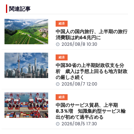
e
h
y
e
b
a
Li
関連記事
o
t
n
経済
o
k
中国人の国内旅行、上半期の旅行
k
消費額は約64兆円に
2026/08/8 10:30
経済
中国30省の上半期財政収支を分
析 歳入は予想上回るも地方財政
の厳しさ続く
2026/08/7 12:00
経済
中国のサービス貿易、上半期
8.3％増 知識集約型サービス輸
出が初めて過半占める
2026/08/5 17:30