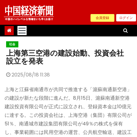
Skip
to
会員登録
ログイン
content
社会
上海第三空港の建設始動、投資会社
設立を発表
2025/08/18 11:38
上海と江蘇省南通市が共同で推進する「滬蘇南通新空港」
の建設が新たな段階に進んだ。8月15日、滬蘇南通新空港
建設投資有限公司が正式に設立され、登録資本金は10億元
に達する。この投資会社は、上海空港（集団）有限公司が
51％、南通城市建設集団有限公司が49％の株式を保有
し、事業範囲には民用空港の運営、公共航空輸送、建設工