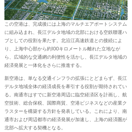
この空港は、完成後には上海のマルチエアポートシステム
に組み込まれ、長江デルタ地域の北部における空鉄聯運ハ
ブとしての役割を果たす。北沿江高速鉄道との接続によ
り、上海中心部から約100キロメートル離れた立地なが
ら、広域的な交通網の利便性を活かし、長江デルタ地域の
経済発展と一体化をさらに推進する。
新空港は、単なる交通インフラの拡張にとどまらず、長江
デルタ地域全体の経済成長を牽引する役割が期待されてい
る。南通市はすでに新空港周辺に臨空経済区を計画し、航
空技術、総合保税、国際商貿、空港ビジネスなどの産業ク
ラスターを構築する方針を発表している。これにより、南
通市および周辺都市の経済発展が加速し、上海の経済圏が
北部へ拡大する契機となる。