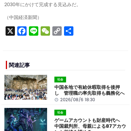
2030年にかけて完成する見込みだ。
（中国経済新聞）
X
F
Li
W
C
S
a
n
e
o
h
c
e
C
p
ar
e
h
y
e
b
a
Li
関連記事
o
t
n
社会
o
k
中国各地で有給休暇取得を後押
k
し 管理職の率先取得も義務化へ
2026/08/6 18:30
社会
ゲームアカウントも財産時代へ
中国裁判所、母親による87アカウ