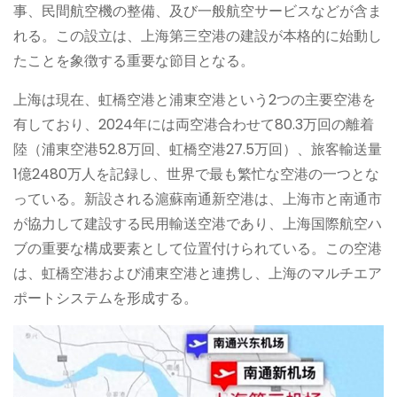
事、民間航空機の整備、及び一般航空サービスなどが含ま
れる。この設立は、上海第三空港の建設が本格的に始動し
たことを象徴する重要な節目となる。
上海は現在、虹橋空港と浦東空港という2つの主要空港を
有しており、2024年には両空港合わせて80.3万回の離着
陸（浦東空港52.8万回、虹橋空港27.5万回）、旅客輸送量
1億2480万人を記録し、世界で最も繁忙な空港の一つとな
っている。新設される滬蘇南通新空港は、上海市と南通市
が協力して建設する民用輸送空港であり、上海国際航空ハ
ブの重要な構成要素として位置付けられている。この空港
は、虹橋空港および浦東空港と連携し、上海のマルチエア
ポートシステムを形成する。