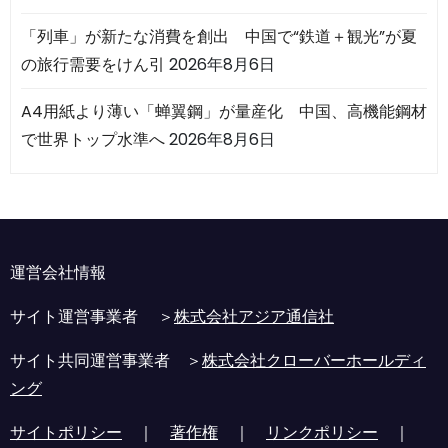
「列車」が新たな消費を創出 中国で“鉄道＋観光”が夏
の旅行需要をけん引
2026年8月6日
A4用紙より薄い「蝉翼鋼」が量産化 中国、高機能鋼材
で世界トップ水準へ
2026年8月6日
運営会社情報
サイト運営事業者 ＞
株式会社アジア通信社
サイト共同運営事業者 ＞
株式会社クローバーホールディ
ング
サイトポリシー
｜
著作権
｜
リンクポリシー
｜