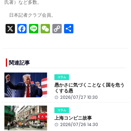
氏著）など多数。
日本記者クラブ会員。
X
F
Li
W
C
S
a
n
e
o
h
c
e
C
p
ar
e
h
y
e
b
a
Li
関連記事
o
t
n
コラム
o
k
愚かさに気づくことなく国を危う
k
くする愚
2026/07/27 10:30
コラム
上海コンビニ故事
2026/07/26 14:30