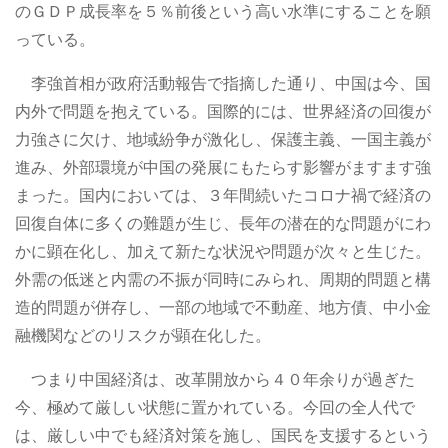
のＧＤＰ成長率を５％前後という高い水準にすることを願
っている。
李強首相が政府活動報告で指摘した通り、中国は今、国
内外で問題を抱えている。国際的には、世界経済の回復が
力強さに欠け、地域紛争が激化し、保護主義、一国主義が
進み、外部環境が中国の発展にもたらす影響がますます強
まった。国内においては、３年間続いたコロナ禍で経済の
回復自体に多くの難題が生じ、長年の潜在的な問題がにわ
かに顕在化し、加えて新たな状況や問題が次々と生じた。
外需の低迷と内需の不振が同時にみられ、周期的問題と構
造的問題が併存し、一部の地域で不動産、地方債、中小金
融機関などのリスクが顕在化した。
つまり中国経済は、改革開放から４０年余りが過ぎた
今、極めて厳しい状態に置かれている。今回の全人代で
は、厳しい中でも経済対策を施し、国民を支援するという