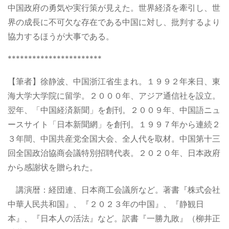
中国政府の勇気や実行策が見えた。世界経済を牽引し、世
界の成長に不可欠な存在である中国に対し、批判するより
協力するほうが大事である。
***********************
【筆者】徐静波、中国浙江省生まれ。１９９２年来日、東
海大学大学院に留学。２０００年、アジア通信社を設立。
翌年、「中国経済新聞」を創刊。２００９年、中国語ニュ
ースサイト「日本新聞網」を創刊。１９９７年から連続２
３年間、中国共産党全国大会、全人代を取材。中国第十三
回全国政治協商会議特別招聘代表。２０２０年、日本政府
から感謝状を贈られた。
講演暦：経団連、日本商工会議所など。著書『株式会社
中華人民共和国』、『２０２３年の中国』、『静観日
本』、『日本人の活法』など。訳書『一勝九敗』（柳井正