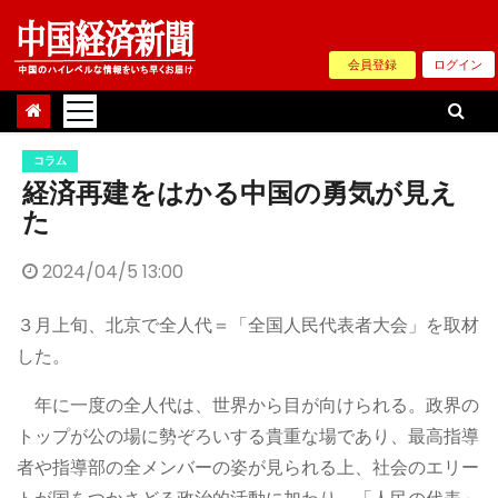
Skip
to
会員登録
ログイン
content
コラム
経済再建をはかる中国の勇気が見え
た
2024/04/5 13:00
３月上旬、北京で全人代＝「全国人民代表者大会」を取材
した。
年に一度の全人代は、世界から目が向けられる。政界の
トップが公の場に勢ぞろいする貴重な場であり、最高指導
者や指導部の全メンバーの姿が見られる上、社会のエリー