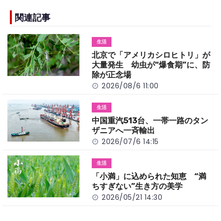
e
h
y
e
b
a
Li
関連記事
o
t
n
生活
o
k
北京で「アメリカシロヒトリ」が
k
大量発生 幼虫が“爆食期”に、防
除が正念場
2026/08/6 11:00
生活
中国重汽513台、一帯一路のタン
ザニアへ一斉輸出
2026/07/6 14:15
生活
「小満」に込められた知恵 “満
ちすぎない”生き方の美学
2026/05/21 14:30