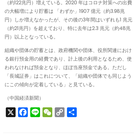
（約122兆円）増えている。2020 年はコロナ対策への出費
の大幅増により貯蓄は 「わずか」1907 億元（約3.98兆
円）しか増えなかったが、その後の3年間はいずれも1 兆元
（約21兆円）を超えており、特に去年は2.3 兆元（約48兆
円）以上となっている。
組織や団体の貯蓄とは、政府機関や団体、役所関連におけ
る銀行預金用の経費であり、計上後の利用となるため、使
われなければ預金となり、ほぼ当座預金である。ただし
「長城証券」はこれについて、「組織や団体でも同じよう
にこの傾向が定着している」と見ている。
（中国経済新聞）
X
F
Li
W
C
S
a
n
e
o
h
c
e
C
p
ar