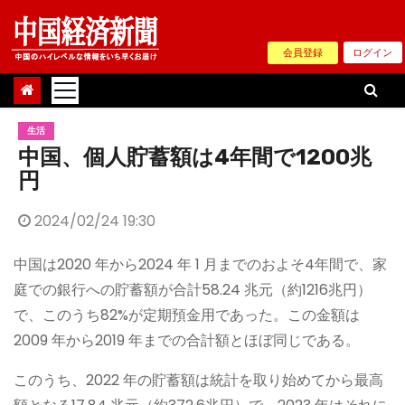
Skip
to
会員登録
ログイン
content
生活
中国、個人貯蓄額は4年間で1200兆
円
2024/02/24 19:30
中国は2020 年から2024 年 1 月までのおよそ4年間で、家
庭での銀行への貯蓄額が合計58.24 兆元（約1216兆円）
で、このうち82%が定期預金用であった。この金額は
2009 年から2019 年までの合計額とほぼ同じである。
このうち、2022 年の貯蓄額は統計を取り始めてから最高