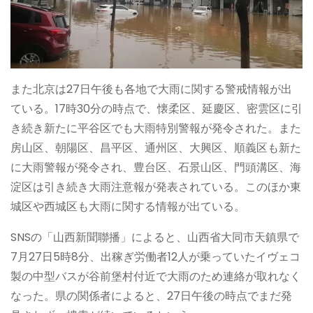
また北京は27日午後も各地で大雨に関する警戒情報が出
ている。17時30分の時点で、懐柔区、延慶区、密雲区に引
き続き新たに平谷区でも大雨特別警報が発令された。また
房山区、朝陽区、昌平区、通州区、大興区、順義区も新た
に大雨警報が発令され、豊台区、石景山区、門頭溝区、海
淀区は引き続き大雨注意報が発表されている。このほか東
城区や西城区も大雨に関する情報が出ている。
SNSの「山西新聞聯播」によると、山西省大同市天鎮県で
7月27日5時8分、出稼ぎ労働者12人が乗っていたイヴェコ
製の中型バスが谷前堡村付近で大雨のため連絡が取れなく
なった。県の関係者によると、27日午後の時点でまだ発