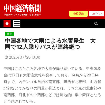
Skip
to
会員登録
ログイン
content
社会
中国各地で大雨による水害発生 大
同で12人乗りバスが連絡絶つ
2025/07/28 13:08
中国はこのところ各地で大雨が降り続いている。中央気象
台は27日も大雨注意報を発令しており、14時から28日14
時まで、内モンゴル自治区南東部、陝西省北東部、山西省
北部などでかなりの雨量が見込まれ、うち北京の北東部や
南西部、河北省の中西部などでは局地的に集中豪雨となる
と予想されている。