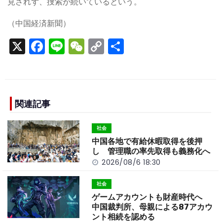
見されず、捜索が続いているという。
（中国経済新聞）
X
F
Li
W
C
S
a
n
e
o
h
c
e
C
p
ar
e
h
y
e
b
a
Li
関連記事
o
t
n
社会
o
k
中国各地で有給休暇取得を後押
k
し 管理職の率先取得も義務化へ
2026/08/6 18:30
社会
ゲームアカウントも財産時代へ
中国裁判所、母親による87アカウ
ント相続を認める