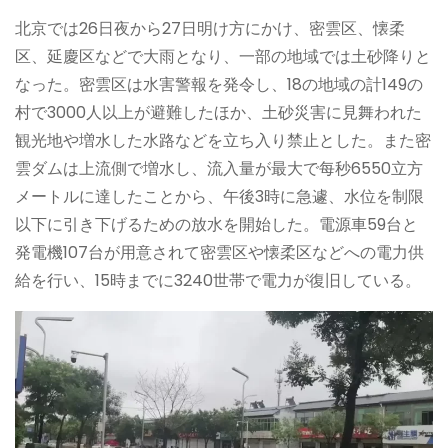
北京では26日夜から27日明け方にかけ、密雲区、懐柔
区、延慶区などで大雨となり、一部の地域では土砂降りと
なった。密雲区は水害警報を発令し、18の地域の計149の
村で3000人以上が避難したほか、土砂災害に見舞われた
観光地や増水した水路などを立ち入り禁止とした。また密
雲ダムは上流側で増水し、流入量が最大で每秒6550立方
メートルに達したことから、午後3時に急遽、水位を制限
以下に引き下げるための放水を開始した。電源車59台と
発電機107台が用意されて密雲区や懐柔区などへの電力供
給を行い、15時までに3240世帯で電力が復旧している。