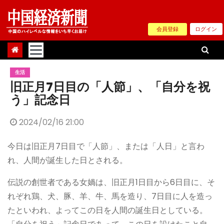
Skip
to
会員登録
ログイン
content
生活
旧正月7日目の「人節」、「自分を祝
う」記念日
2024/02/16 21:00
今日は旧正月7日目で「人節」、または「人日」と言わ
れ、人間が誕生した日とされる。
伝説の創世者である女媧は、旧正月1日目から6日目に、そ
れぞれ鶏、犬、豚、羊、牛、馬を造り、7日目に人を造っ
たといわれ、よってこの日を人間の誕生日としている。