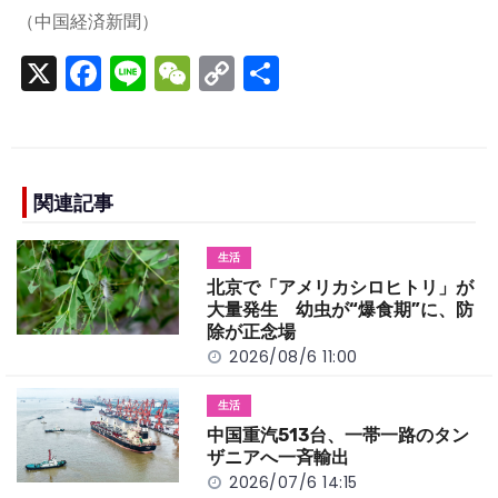
（中国経済新聞）
X
F
Li
W
C
S
a
n
e
o
h
c
e
C
p
ar
e
h
y
e
b
a
Li
関連記事
o
t
n
生活
o
k
北京で「アメリカシロヒトリ」が
k
大量発生 幼虫が“爆食期”に、防
除が正念場
2026/08/6 11:00
生活
中国重汽513台、一帯一路のタン
ザニアへ一斉輸出
2026/07/6 14:15