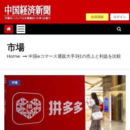
Skip
to
会員登録
ログイン
content
市場
Home
中国eコマース通販大手3社の売上と利益を比較
市場