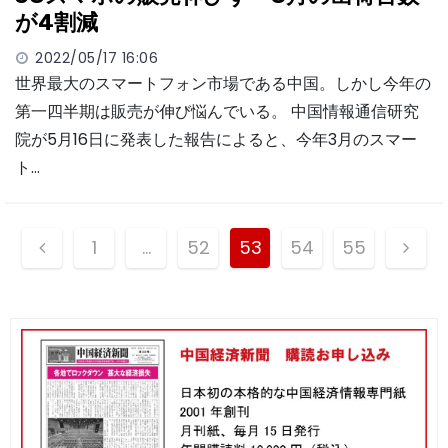
が4割減
2022/05/17 16:06
世界最大のスマートフォン市場である中国。しかし今年の
第一四半期は販売が伸び悩んでいる。 中国情報通信研究
院が5月16日に発表した報告によると、今年3月のスマー
ト…
投
1
…
52
53
54
55
稿
ナ
ビ
ゲ
ー