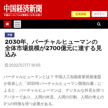
Skip
to
会員登録
ログイン
content
市場
2030年、バーチャルヒューマンの
全体市場規模が2700億元に達する見
込み
2022/07/17 18:55
バーチャルヒューマンとは？ 中国人工知能産業発展連盟
が発表した「2020年バーチャルヒューマン開発白書」に
よると、バーチャルヒューマンは、デジタルな外見を持つ
アバターであり、人間の外見、人間の行動、人間の考えの
3つの特徴を持つ必要がある。