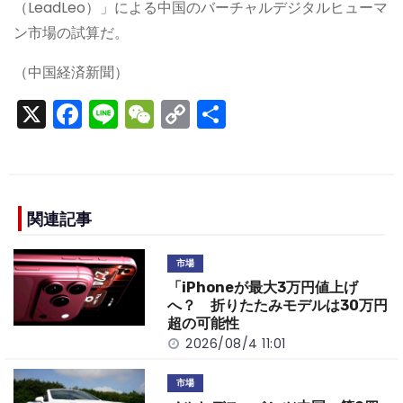
（LeadLeo）」による中国のバーチャルデジタルヒューマ
ン市場の試算だ。
（中国経済新聞）
X
F
Li
W
C
S
a
n
e
o
h
c
e
C
p
ar
e
h
y
e
b
a
Li
関連記事
o
t
n
市場
o
k
「iPhoneが最大3万円値上げ
k
へ？ 折りたたみモデルは30万円
超の可能性
2026/08/4 11:01
市場