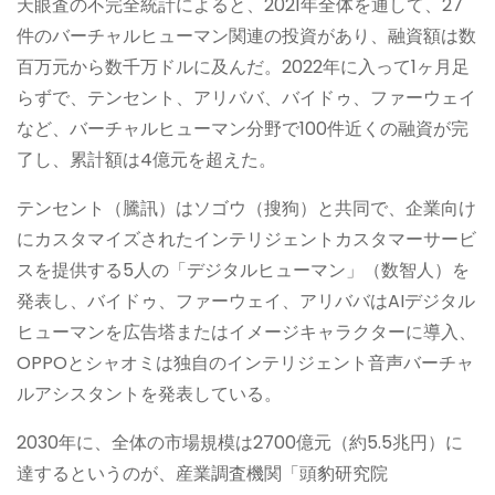
天眼査の不完全統計によると、2021年全体を通して、27
件のバーチャルヒューマン関連の投資があり、融資額は数
百万元から数千万ドルに及んだ。2022年に入って1ヶ月足
らずで、テンセント、アリババ、バイドゥ、ファーウェイ
など、バーチャルヒューマン分野で100件近くの融資が完
了し、累計額は4億元を超えた。
テンセント（騰訊）はソゴウ（搜狗）と共同で、企業向け
にカスタマイズされたインテリジェントカスタマーサービ
スを提供する5人の「デジタルヒューマン」（数智人）を
発表し、バイドゥ、ファーウェイ、アリババはAIデジタル
ヒューマンを広告塔またはイメージキャラクターに導入、
OPPOとシャオミは独自のインテリジェント音声バーチャ
ルアシスタントを発表している。
2030年に、全体の市場規模は2700億元（約5.5兆円）に
達するというのが、産業調査機関「頭豹研究院