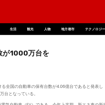
生活
観光
人物
地方都市
テクノロジ
が1000万台を
ける全国の自動車の保有台数が4.06億台であると発表し
01万台となっている。
万台が電気自動車（EV）である。今年上半期、新エネ車の新