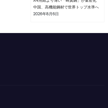
A4用紙より薄い「蝉翼鋼」が量産化
中国、高機能鋼材で世界トップ水準へ
2026年8月6日