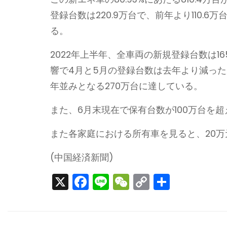
登録台数は220.9万台で、前年より110.6
る。
2022年上半年、全車両の新規登録台数は1
響で4月と5月の登録台数は去年より減っ
年並みとなる270万台に達している。
また、6月末現在で保有台数が100万台を
また各家庭における所有車を見ると、20万元
(中国経済新聞)
X
F
Li
W
C
S
a
n
e
o
h
c
e
C
p
ar