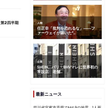
第2四半期
最新ニュース
四川省宜賓市高県でM4.9の地震 1人死