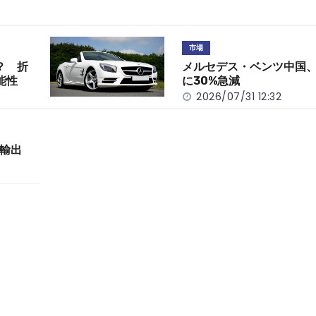
市場
？ 折
メルセデス・ベンツ中国、
能性
に30%急減
2026/07/31 12:32
輸出