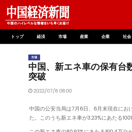
Skip
to
content
トップ
経済
市場
産業
企業
社会
市場
中国、新エネ車の保有台数
突破
2022/07/8 08:00
中国の公安当局は7月6日、6月末現在にお
た。このうち新エネ車が3.23%にあたる10
この新エネ車の80.93%にあたる810.4