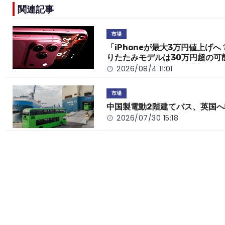
e
h
y
e
関連記事
b
a
Li
o
t
n
市場
o
k
「iPhoneが最大3万円値上げへ
りたたみモデルは30万円超の可
k
2026/08/4 11:01
市場
中国製電動2階建てバス、英国へ
2026/07/30 15:18