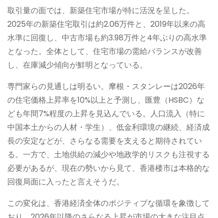
取引量の面では、新築住宅市場が特に活況を呈した。
2025年の新築住宅取引は約2.06万件と、2019年以来の高
水準に回復し、中古市場も約3.98万件と4年ぶりの高水準
となった。全体として、住宅市場の需給バランスが改善
し、在庫減少傾向が鮮明となっている。
専門家らの見通しは明るい。摩根・スタンレーは2026年
の住宅価格上昇率を10%以上と予測し、匯豊（HSBC）な
ども年間7%程度の上昇を見込んでいる。人口流入（特に
中国本土からの人材・学生）、低金利環境の継続、経済成
長の安定などが、さらなる需要を支えると期待されてい
る。一方で、土地供給の減少や地政学的リスクも注視する
必要があるが、現在の勢いから見て、香港楼市は本格的な
回復局面に入ったと言えそうだ。
この変化は、香港経済全体のポジティブな循環を象徴して
おり、2026年以降のさらなる上昇が市場の大きな注目点