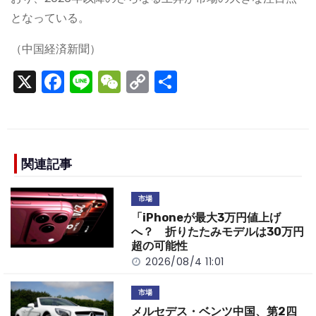
となっている。
（中国経済新聞）
X
F
Li
W
C
S
a
n
e
o
h
c
e
C
p
ar
e
h
y
e
b
a
Li
関連記事
o
t
n
市場
o
k
「iPhoneが最大3万円値上げ
k
へ？ 折りたたみモデルは30万円
超の可能性
2026/08/4 11:01
市場
メルセデス・ベンツ中国、第2四