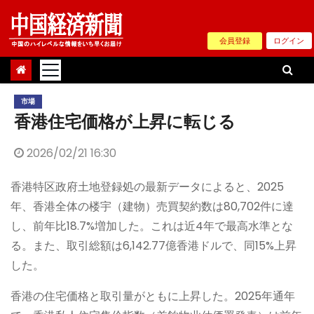
Skip
to
会員登録
ログイン
content
市場
香港住宅価格が上昇に転じる
2026/02/21 16:30
香港特区政府土地登録処の最新データによると、2025
年、香港全体の楼宇（建物）売買契約数は80,702件に達
し、前年比18.7%増加した。これは近4年で最高水準とな
る。また、取引総額は6,142.77億香港ドルで、同15%上昇
した。
香港の住宅価格と取引量がともに上昇した。2025年通年