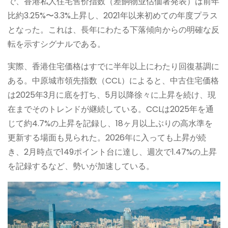
で、香港私人住宅售价指数（差餉物业估価署発表）は前年
比約3.25%〜3.3%上昇し、2021年以来初めての年度プラス
となった。これは、長年にわたる下落傾向からの明確な反
転を示すシグナルである。
実際、香港住宅価格はすでに半年以上にわたり回復基調に
ある。中原城市領先指数（CCL）によると、中古住宅価格
は2025年3月に底を打ち、5月以降徐々に上昇を続け、現
在までそのトレンドが継続している。CCLは2025年を通
じて約4.7%の上昇を記録し、18ヶ月以上ぶりの高水準を
更新する場面も見られた。2026年に入っても上昇が続
き、2月時点で149ポイント台に達し、週次で1.47%の上昇
を記録するなど、勢いが加速している。