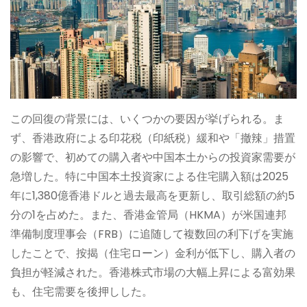
この回復の背景には、いくつかの要因が挙げられる。ま
ず、香港政府による印花税（印紙税）緩和や「撤辣」措置
の影響で、初めての購入者や中国本土からの投資家需要が
急増した。特に中国本土投資家による住宅購入額は2025
年に1,380億香港ドルと過去最高を更新し、取引総額の約5
分の1を占めた。また、香港金管局（HKMA）が米国連邦
準備制度理事会（FRB）に追随して複数回の利下げを実施
したことで、按揭（住宅ローン）金利が低下し、購入者の
負担が軽減された。香港株式市場の大幅上昇による富効果
も、住宅需要を後押しした。