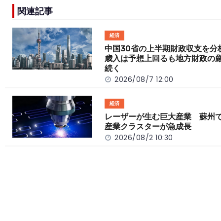
e
h
y
e
関連記事
b
a
Li
o
t
n
経済
o
k
中国30省の上半期財政収支を
歳入は予想上回るも地方財政の
k
続く
2026/08/7 12:00
経済
レーザーが生む巨大産業 蘇州
産業クラスターが急成長
2026/08/2 10:30