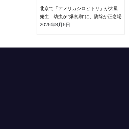
北京で「アメリカシロヒトリ」が大量
発生 幼虫が“爆食期”に、防除が正念場
2026年8月6日