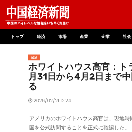
Skip
to
content
トップ
経済
市場
産業
企業
社会
経済
ホワイトハウス高官：ト
月31日から4月2日まで
る
2026/02/21 12:24
アメリカのホワイトハウス高官は、現地時間
国を公式訪問することを正式に確認した。