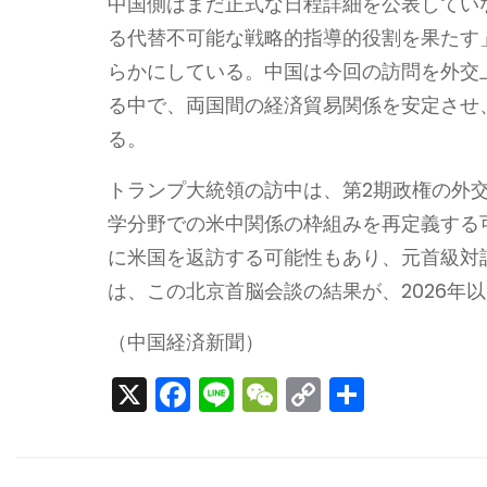
中国側はまだ正式な日程詳細を公表してい
る代替不可能な戦略的指導的役割を果たす
らかにしている。中国は今回の訪問を外交
る中で、両国間の経済貿易関係を安定させ
る。
トランプ大統領の訪中は、第2期政権の外
学分野での米中関係の枠組みを再定義する
に米国を返訪する可能性もあり、元首級対
は、この北京首脳会談の結果が、2026年
（中国経済新聞）
X
F
Li
W
C
S
a
n
e
o
h
c
e
C
p
ar