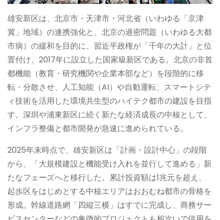
雄安新区は、北京市・天津市・河北省（いわゆる「京津
冀」地域）の連携強化と、北京の過密問題（いわゆる大都
市病）の緩和を目的に、習近平政権が「千年の大計」と位
置付け、2017年に設立した国家級新区である。北京の非首
都機能（教育・研究機関や企業本部など）を段階的に移
転・分散させ、人工知能（AI）や自動運転、スマートシテ
ィ技術を活用した環境共生型のハイテク都市の建設を目指
す。深圳や浦東新区に続く新たな経済成長の中核として、
インフラ整備と都市開発が急速に進められている。
2025年末時点で、雄安新区は「計画・設計中心」の段階
から、「大規模建設と機能受け入れを並行して進める」新
たなフェーズへと移行した。累計投資額は1兆元を超え、
起歩区をはじめとする中核エリアはおおむね都市の骨格を
形成。幹線道路網「四縦三横」はすでに完成し、商務サー
ビスセンターなどの象徴的プロジェクトも相次いで供用を