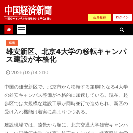
Skip
to
会員登録
ログイン
content
経済
雄安新区、北京4大学の移転キャンパ
ス建設が本格化
2026/02/14 21:10
中国の雄安新区で、北京市から移転する第1陣となる4大学
の雄安キャンパス整備が本格的に加速している。現在、起
歩区では大規模な建設工事が同時並行で進められ、新区の
受け入れ機能は着実に高まりつつある。
建設現場では、遠景から順に、北京交通大学雄安キャンパ