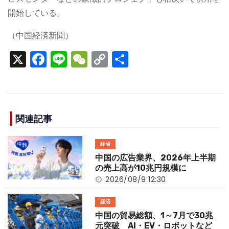
開始している。
（中国経済新聞）
X
F
Li
W
C
S
a
n
e
o
h
c
e
C
p
ar
e
h
y
e
b
a
Li
関連記事
o
t
n
経済
o
k
中国の広告業界、2026年上半期
k
の売上高が10兆円規模に
2026/08/9 12:30
経済
中国の貿易総額、1～7月で30兆
元突破 AI・EV・ロボットなど