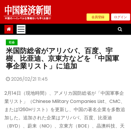
Skip
to
会員登録
ログイン
content
社会
米国防総省がアリババ、百度、宇
樹、比亜迪、京東方などを「中国軍
事企業リスト」に追加
2026/02/21 11:45
2月14日（現地時間）、アメリカ国防総省が「中国軍事企
業リスト」（Chinese Military Companies List、CMC、
または1260Hリスト）を更新し、中国の著名企業を多数追
加した。追加された企業はアリババ、百度、比亜迪
（BYD）、蔚来（NIO）、京東方（BOE）、晶澳科技、天