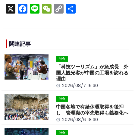
X
F
Li
W
C
S
a
n
e
o
h
c
e
C
p
ar
e
h
y
e
b
a
Li
関連記事
o
t
n
社会
o
k
「科技ツーリズム」が急成長 外
k
国人観光客が中国の工場を訪れる
理由
2026/08/7 16:30
社会
中国各地で有給休暇取得を後押
し 管理職の率先取得も義務化へ
2026/08/6 18:30
社会