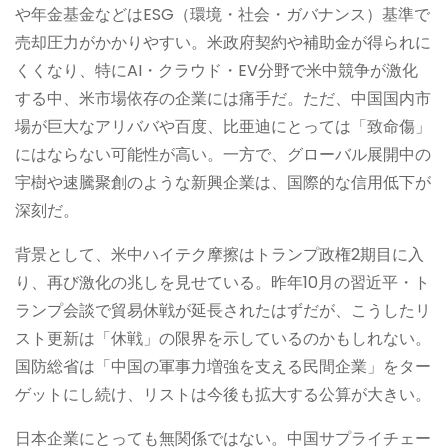
や年金基金などはESG（環境・社会・ガバナンス）基準で
売却圧力がかかりやすい。米政府契約や補助金が得られに
くくなり、特にAI・クラウド・EV分野で米中競争が激化
する中、米市場依存の企業には痛手だ。ただ、中国国内市
場が巨大なアリババや百度、比亜迪にとっては「致命傷」
にはならない可能性が高い。一方で、グローバル展開中の
宇樹や速騰聚創のような新興企業は、国際的な信用低下が
深刻だ。
背景として、米中ハイテク摩擦はトランプ政権2期目に入
り、再び激化の兆しを見せている。昨年10月の習近平・ト
ランプ会談で貿易休戦が延長されたはずだが、こうしたリ
スト更新は「休戦」の限界を示しているのかもしれない。
国防総省は「中国の軍事力増強を支える民間企業」をター
ゲットにし続け、リストは今後も拡大する公算が大きい。
日本企業にとっても無関係ではない。中国サプライチェー