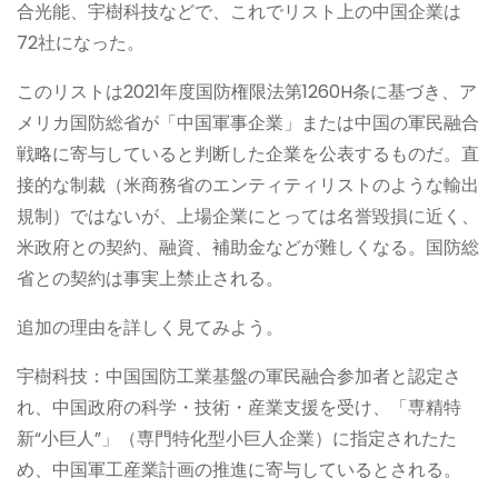
合光能、宇樹科技などで、これでリスト上の中国企業は
72社になった。
このリストは2021年度国防権限法第1260H条に基づき、ア
メリカ国防総省が「中国軍事企業」または中国の軍民融合
戦略に寄与していると判断した企業を公表するものだ。直
接的な制裁（米商務省のエンティティリストのような輸出
規制）ではないが、上場企業にとっては名誉毀損に近く、
米政府との契約、融資、補助金などが難しくなる。国防総
省との契約は事実上禁止される。
追加の理由を詳しく見てみよう。
宇樹科技：中国国防工業基盤の軍民融合参加者と認定さ
れ、中国政府の科学・技術・産業支援を受け、「専精特
新“小巨人”」（専門特化型小巨人企業）に指定されたた
め、中国軍工産業計画の推進に寄与しているとされる。