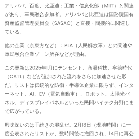
アリババ、百度、比亜迪：工業・信息化部（MIIT）と関連
があり、軍民融合参加者。アリババと比亜迪は国務院国有
資産監督管理委員会（SASAC）と直接・間接的に関連し
ている。
他の企業（京東方など）：PLA（人民解放軍）との関連や
軍民融合企業ゾーン所在などが理由。
この更新は2025年1月にテンセント、商湯科技、寧徳時代
（CATL）などが追加された流れをさらに加速させた形
だ。リストは伝統的な防衛・半導体企業に限らず、インタ
ーネット、AI、EV（電気自動車）、ロボット、太陽光パ
ネル、ディスプレイパネルといった民間ハイテク分野にま
で広がっている。
興味深いのは手続きの混乱だ。2月13日（現地時間）に一
度公表されたリストが、数時間後に撤回され、14日に再公