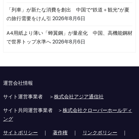
「列車」が新たな消費を創出 中国で“鉄道＋観光”が夏
の旅行需要をけん引
2026年8月6日
A4用紙より薄い「蝉翼鋼」が量産化 中国、高機能鋼材
で世界トップ水準へ
2026年8月6日
運営会社情報
サイト運営事業者 ＞
株式会社アジア通信社
サイト共同運営事業者 ＞
株式会社クローバーホールディ
ング
サイトポリシー
｜
著作権
｜
リンクポリシー
｜