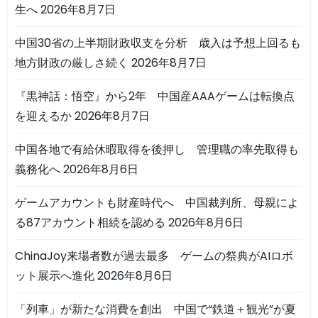
生へ
2026年8月7日
中国30省の上半期財政収支を分析 歳入は予想上回るも
地方財政の厳しさ続く
2026年8月7日
『黒神話：悟空』から2年 中国産AAAゲームは転換点
を迎えるか
2026年8月7日
中国各地で有給休暇取得を後押し 管理職の率先取得も
義務化へ
2026年8月6日
ゲームアカウントも財産時代へ 中国裁判所、母親によ
る87アカウント相続を認める
2026年8月6日
ChinaJoy来場者数が過去最多 ゲームの祭典がAIロボ
ット展示へ進化
2026年8月6日
「列車」が新たな消費を創出 中国で“鉄道＋観光”が夏