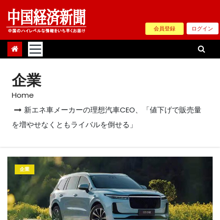
Skip
to
会員登録
ログイン
content
企業
Home
新エネ車メーカーの理想汽車CEO、「値下げで販売量
を増やせなくともライバルを倒せる」
企業