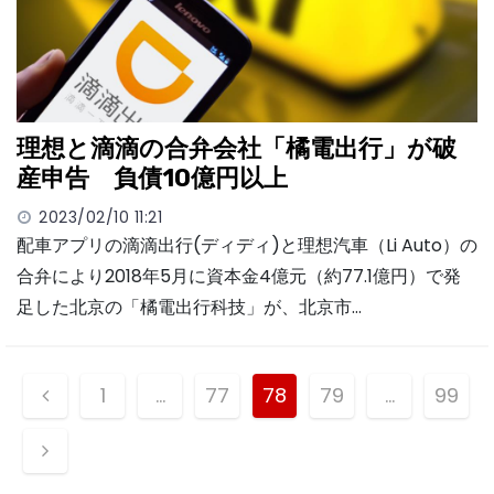
理想と滴滴の合弁会社「橘電出行」が破
産申告 負債10億円以上
2023/02/10 11:21
配車アプリの滴滴出行(ディディ)と理想汽車（Li Auto）の
合弁により2018年5月に資本金4億元（約77.1億円）で発
足した北京の「橘電出行科技」が、北京市…
投
1
…
77
78
79
…
99
稿
ナ