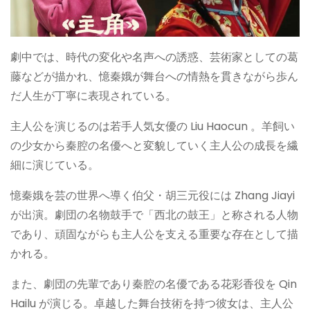
劇中では、時代の変化や名声への誘惑、芸術家としての葛
藤などが描かれ、憶秦娥が舞台への情熱を貫きながら歩ん
だ人生が丁寧に表現されている。
主人公を演じるのは若手人気女優の Liu Haocun 。羊飼い
の少女から秦腔の名優へと変貌していく主人公の成長を繊
細に演じている。
憶秦娥を芸の世界へ導く伯父・胡三元役には Zhang Jiayi
が出演。劇団の名物鼓手で「西北の鼓王」と称される人物
であり、頑固ながらも主人公を支える重要な存在として描
かれる。
また、劇団の先輩であり秦腔の名優である花彩香役を Qin
Hailu が演じる。卓越した舞台技術を持つ彼女は、主人公