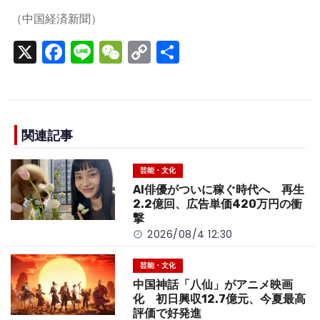
（中国経済新聞）
X
F
Li
W
C
S
a
n
e
o
h
c
e
C
p
ar
e
h
y
e
b
a
Li
関連記事
o
t
n
芸能・文化
o
k
AI俳優がついに稼ぐ時代へ 再生
k
2.2億回、広告単価420万円の衝
撃
2026/08/4 12:30
芸能・文化
中国神話「八仙」がアニメ映画
化 初日興収12.7億元、今夏最高
評価で好発進