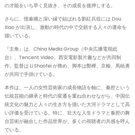
の才能をいち早く見抜き、その成長を後押しする。
さらに、憶秦娥と深い縁で結ばれる劉紅兵役には Dou
Xiao が出演し、激動の時代の中で交錯する人々の運命を
描いている。
『主角』は、China Media Group（中央広播電視総
台）、Tencent Video、西安電影製片廠などが共同制
作。監督は Li Shaofei が務め、脚本は鄭樺、京榆、馬暁勇
が共同で手掛けている。
本作は、一人の女性芸術家の成長物語を軸に、秦腔という
伝統芸能の継承と時代の変遷を重ね合わせながら、中国伝
統文化の魅力と人々の生き方を描いた大河ドラマとして高
い評価を受けている。特に、壮大な人生ドラマと秦腔の舞
台芸術が融合した作品世界が、多くの視聴者の共感を呼ん
でいる。