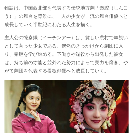
物語は、中国西北部を代表する伝統地方劇「秦腔（しんこ
う）」の舞台を背景に、一人の少女が一流の舞台俳優へと
成長していく半世紀にわたる人生を描く。
主人公の憶秦娥（イーチンアー）は、貧しい農村で羊飼い
として育った少女である。偶然のきっかけから劇団に入
り、秦腔を学び始める。下働きや端役から出発した彼女
は、持ち前の才能と並外れた努力によって実力を磨き、や
がて劇団を代表する看板俳優へと成長していく。