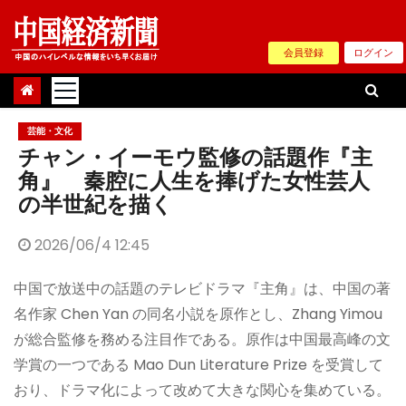
Skip
to
会員登録
ログイン
content
芸能・文化
チャン・イーモウ監修の話題作『主
角』 秦腔に人生を捧げた女性芸人
の半世紀を描く
2026/06/4 12:45
中国で放送中の話題のテレビドラマ『主角』は、中国の著
名作家 Chen Yan の同名小説を原作とし、Zhang Yimou
が総合監修を務める注目作である。原作は中国最高峰の文
学賞の一つである Mao Dun Literature Prize を受賞して
おり、ドラマ化によって改めて大きな関心を集めている。