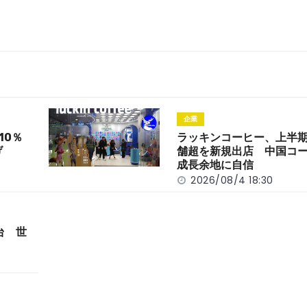
企業
10％
ラッキンコーヒー、上半期
げ
舗超を新規出店 中国コ
成長余地に自信
2026/08/4 18:30
台 世