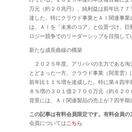
万元（約２０兆円）、純利益は前年比７７
達した。特にクラウド事業とＡＩ関連事業
は、ＡＩを「未来のコア」と位置づけ、巨
ロジー競争でのリーダーシップを目指して
新たな成長曲線の構築
２０２５年度、アリババの主力である淘
とどまった一方、クラウド事業（阿里雲）
前年比１１％増を達成した。特に第４四半
８％増の３０１億２７００万元（約６２０
背景には、ＡＩ関連製品の売上が７四半期
この記事は有料会員限定です。有料会員の
会員については
こちら