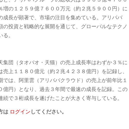
％増の１２５９億７６００万元（約２兆５９００円）に
の成長が顕著で、市場の注目を集めている。アリババ
額の投資と戦略的な展開を通じて、グローバルなテクノ
いる。
天集団（タオバオ・天猫）の売上成長率はわずか３％に
は売上１１８０億元（約２兆４２３８億円）を記録し、
期では、阿里雲（アリババクラウド）の売上が前年比１
０億円）となり、過去３年間で最速の成長を記録。この
連続で３桁成長を遂げたことが大きく寄与している。
方は
ログイン
してください。