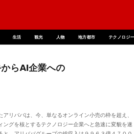
生活
観光
人物
地方都市
テクノロジ
からAI企業への
たアリババは、今、単なるオンライン小売の枠を超え、
ィングを核とするテクノロジー企業へと急速に変貌を遂
ると、アリババグループの総収入は９９６３億４７００