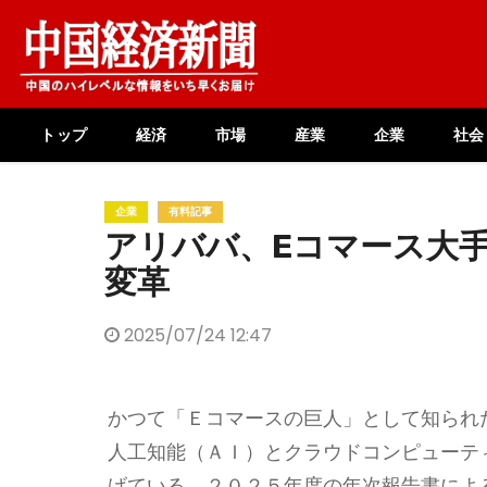
Skip
to
content
トップ
経済
市場
産業
企業
社会
企業
有料記事
アリババ、Eコマース大手
変革
2025/07/24 12:47
かつて「Ｅコマースの巨人」として知られ
人工知能（ＡＩ）とクラウドコンピューテ
げている。２０２５年度の年次報告書によ