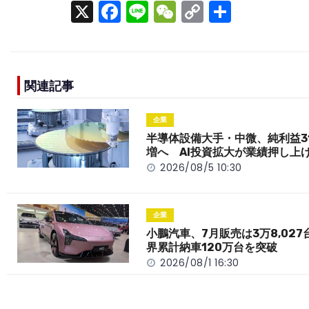
X
F
Li
W
C
S
a
n
e
o
h
c
e
C
p
ar
e
h
y
e
関連記事
b
a
Li
o
t
n
企業
o
k
半導体設備大手・中微、純利益3
増へ AI投資拡大が業績押し上
k
2026/08/5 10:30
企業
小鵬汽車、7月販売は3万8,027
界累計納車120万台を突破
2026/08/1 16:30