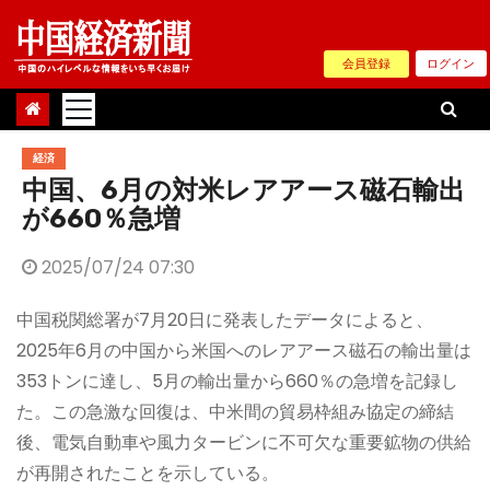
Skip
to
会員登録
ログイン
content
経済
中国、6月の対米レアアース磁石輸出
が660％急増
2025/07/24 07:30
中国税関総署が7月20日に発表したデータによると、
2025年6月の中国から米国へのレアアース磁石の輸出量は
353トンに達し、5月の輸出量から660％の急増を記録し
た。この急激な回復は、中米間の貿易枠組み協定の締結
後、電気自動車や風力タービンに不可欠な重要鉱物の供給
が再開されたことを示している。