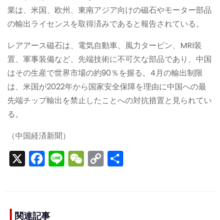
業は、米国、欧州、東南アジア向けの磁石やモーター部品
の輸出ライセンスを取得済みであると報告されている。
レアアース磁石は、電気自動車、風力タービン、MRI装
置、軍事装備など、先端技術に不可欠な部品であり、中国
はその生産で世界市場の約90％を握る。4月の輸出制限
は、米国が2022年から国家安全保障を理由に中国への最
先端チップ輸出を禁止したことへの対抗措置と見られてい
る。
（中国経済新聞）
X
F
Li
W
C
S
a
n
e
o
h
c
e
C
p
ar
e
h
y
e
関連記事