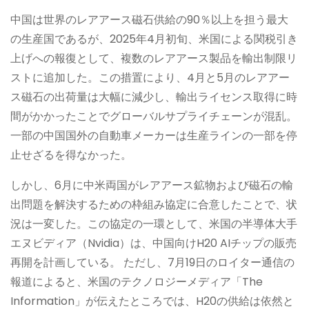
中国は世界のレアアース磁石供給の90％以上を担う最大
の生産国であるが、2025年4月初旬、米国による関税引き
上げへの報復として、複数のレアアース製品を輸出制限リ
ストに追加した。この措置により、4月と5月のレアアー
ス磁石の出荷量は大幅に減少し、輸出ライセンス取得に時
間がかかったことでグローバルサプライチェーンが混乱。
一部の中国国外の自動車メーカーは生産ラインの一部を停
止せざるを得なかった。
しかし、6月に中米両国がレアアース鉱物および磁石の輸
出問題を解決するための枠組み協定に合意したことで、状
況は一変した。この協定の一環として、米国の半導体大手
エヌビディア（Nvidia）は、中国向けH20 AIチップの販売
再開を計画している。 ただし、7月19日のロイター通信の
報道によると、米国のテクノロジーメディア「The
Information」が伝えたところでは、H20の供給は依然と