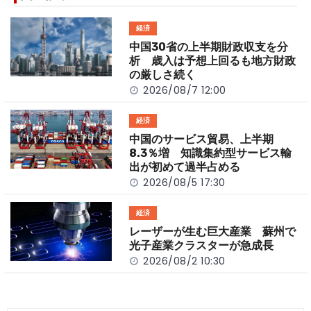
b
a
Li
o
t
n
経済
o
k
中国30省の上半期財政収支を分
k
析 歳入は予想上回るも地方財政
の厳しさ続く
2026/08/7 12:00
経済
中国のサービス貿易、上半期
8.3％増 知識集約型サービス輸
出が初めて過半占める
2026/08/5 17:30
経済
レーザーが生む巨大産業 蘇州で
光子産業クラスターが急成長
2026/08/2 10:30