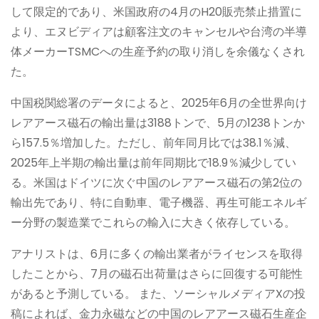
して限定的であり、米国政府の4月のH20販売禁止措置に
より、エヌビディアは顧客注文のキャンセルや台湾の半導
体メーカーTSMCへの生産予約の取り消しを余儀なくされ
た。
中国税関総署のデータによると、2025年6月の全世界向け
レアアース磁石の輸出量は3188トンで、5月の1238トンか
ら157.5％増加した。ただし、前年同月比では38.1％減、
2025年上半期の輸出量は前年同期比で18.9％減少してい
る。米国はドイツに次ぐ中国のレアアース磁石の第2位の
輸出先であり、特に自動車、電子機器、再生可能エネルギ
ー分野の製造業でこれらの輸入に大きく依存している。
アナリストは、6月に多くの輸出業者がライセンスを取得
したことから、7月の磁石出荷量はさらに回復する可能性
があると予測している。 また、ソーシャルメディアXの投
稿によれば、金力永磁などの中国のレアアース磁石生産企