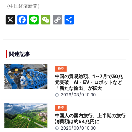
（中国経済新聞）
X
F
Li
W
C
S
a
n
e
o
h
c
e
C
p
ar
e
h
y
e
b
a
Li
関連記事
o
t
n
経済
o
k
中国の貿易総額、1～7月で30兆
k
元突破 AI・EV・ロボットなど
「新たな輸出」が拡大
2026/08/9 10:30
経済
中国人の国内旅行、上半期の旅行
消費額は約64兆円に
2026/08/8 10:30