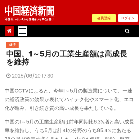
Skip
to
会員登録
ログイン
content
経済
中国、1～5月の工業生産額は高成長
を維持
2025/06/20 17:30
中国CCTVによると、今年1～5月の製造業について、一連
の経済政策の効果が表れてハイテク化やスマート化、エコ
化が進み、引き続き質の高い成長を果たしている。
中国の1～5月の工業生産額は前年同期比6.3%増と高い成長
率を維持し、うち5月は計41の分野のうち85.4%にあたる