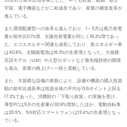
35分野が前年比増を果たした。中でも鉄道、船舶、航空
宇宙、電子機器などが二桁成長であり、産業の構造改革が
進んでいる。
また環境配慮型への改革も進んでおり、1～5月は風力発電
量が前年比11.1%増、太陽光発電量が同じく18.3%増であっ
た。エコエネルギー関連も成長しており、新エネルギー車
は40.8%、太陽能電池は18.3%の生産増となった。大規模
言語モデル（LLM）や人型ロボットなど最先端技術の開発
も進み、産業の格上げへ一段と貢献している。
また、大規模な設備の更新により、設備や機器の購入投資
額の前年比成長率は投資全体の平均を13.6ポイント上回る
17.3%であった。消費財の「下取り政策」の実施を受け、
薄型PCは5月の生産量が30.9%増加したほか、電動自転車
は20.5%、5G対応スマートフォンは13.4%の生産増となっ
ている。