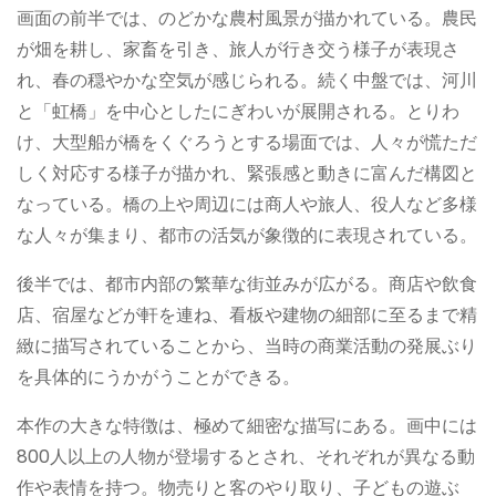
画面の前半では、のどかな農村風景が描かれている。農民
が畑を耕し、家畜を引き、旅人が行き交う様子が表現さ
れ、春の穏やかな空気が感じられる。続く中盤では、河川
と「虹橋」を中心としたにぎわいが展開される。とりわ
け、大型船が橋をくぐろうとする場面では、人々が慌ただ
しく対応する様子が描かれ、緊張感と動きに富んだ構図と
なっている。橋の上や周辺には商人や旅人、役人など多様
な人々が集まり、都市の活気が象徴的に表現されている。
後半では、都市内部の繁華な街並みが広がる。商店や飲食
店、宿屋などが軒を連ね、看板や建物の細部に至るまで精
緻に描写されていることから、当時の商業活動の発展ぶり
を具体的にうかがうことができる。
本作の大きな特徴は、極めて細密な描写にある。画中には
800人以上の人物が登場するとされ、それぞれが異なる動
作や表情を持つ。物売りと客のやり取り、子どもの遊ぶ