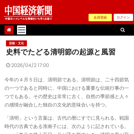
Skip
to
会員登録
ログイン
content
芸能・文化
史料でたどる清明節の起源と風習
2026/04/2 17:00
今年の４月５日は、清明節である。清明節は、二十四節気
の一つであると同時に、中国における重要な伝統行事の一
つでもある。その歴史は非常に古く、自然の季節感と人々
の感情が融合した独自の文化的意味合いを持つ。
「清明」という言葉は、古代の暦にすでに見られる。戦国
時代の古典である淮南子には、次のように記されている。