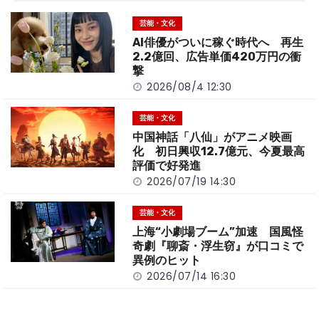
o
t
n
芸能・文化
o
k
AI俳優がついに稼ぐ時代へ 再生
k
2.2億回、広告単価420万円の衝
撃
2026/08/4 12:30
芸能・文化
中国神話「八仙」がアニメ映画
化 初日興収12.7億元、今夏最高
評価で好発進
2026/07/19 14:30
芸能・文化
上海“小劇場ブーム”加速 国風怪
奇劇『聊斎・浮生窃』が口コミで
異例のヒット
2026/07/14 16:30