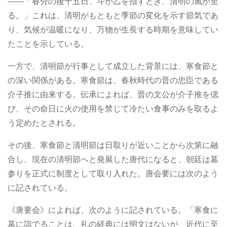
――「春分の後十五日、斗が乙を指すとき、清明の風が至
る。」これは、清明がもともと季節の変化を示す節気であ
り、気候が温暖になり、万物が生長する時期を意味してい
たことを示している。
一方で、清明節が行事として成立した背景には、寒食節と
の深い関係がある。寒食節は、春秋時代の晋の忠臣である
介子推に由来する。伝承によれば、晋の文公が介子推を偲
び、その命日に火の使用を禁じて冷たい食事のみを取るよ
う定めたとされる。
その後、寒食節と清明節は日取りが近いことから次第に融
合し、現在の清明節へと発展した唐代になると、朝廷は墓
参りを正式に制度として取り入れた。唐会要には次のよう
に記されている。
《唐要会》によれば、次のように記されている。「寒食に
墓に詣でることは、礼の経典には明文はないが、近代に至