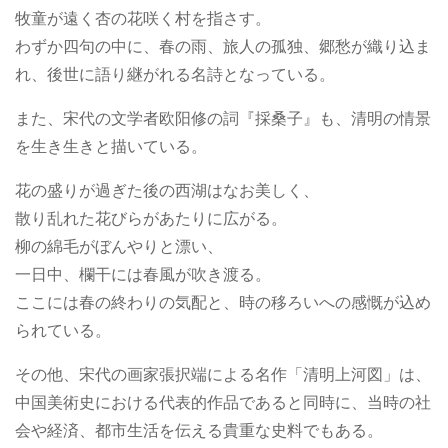
牧童が遠く杏の花咲く村を指さす。
わずか四句の中に、春の雨、旅人の孤独、郷愁が織り込ま
れ、後世に語り継がれる名詩となっている。
また、宋代の文学者欧阳修の詞『採桑子』も、清明の情景
を生き生きと描いている。
花の盛りが過ぎた後の西湖はなお美しく、
散り乱れた花びらがあたりに広がる。
柳の綿毛がぼんやりと漂い、
一日中、欄干には春風が吹き渡る。
ここには春の終わりの気配と、時の移ろいへの感慨が込め
られている。
その他、宋代の画家張択端による名作「清明上河図」は、
中国美術史における代表的作品であると同時に、当時の社
会や経済、都市生活を伝える貴重な史料でもある。