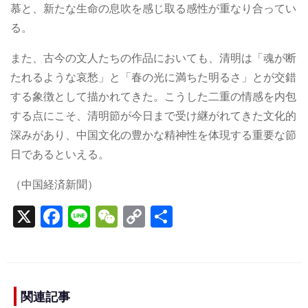
慕と、新たな生命の息吹を感じ取る感性が重なり合ってい
る。
また、古今の文人たちの作品においても、清明は「魂が断
たれるような哀愁」と「春の光に満ちた明るさ」とが交錯
する象徴として描かれてきた。こうした二重の情感を内包
する点にこそ、清明節が今日まで受け継がれてきた文化的
深みがあり、中国文化の豊かな精神性を体現する重要な節
日であるといえる。
（中国経済新聞）
X
F
Li
W
C
S
a
n
e
o
h
c
e
C
p
ar
e
h
y
e
b
a
Li
関連記事