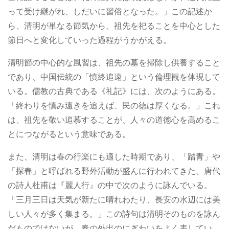
って受け継がれ、しだいに習俗となった。」この記述か
ら、清明が単なる節気から、祖先を祀ることを中心とした
節日へと変化していった過程がうかがえる。
清明節の中心的な風習は、祖先の墓を掃除し供養すること
であり、中国伝統の「慎終追遠」という倫理観を体現して
いる。儒教の古典である《礼記》には、次のようにある。
「終わりを慎み遠きを追えば、民の徳は厚くなる。」これ
は、祖先を敬い追慕することが、人々の道徳心を高めるこ
とにつながるという意味である。
また、清明は春の行楽にも適した時期であり、「踏青」や
「探春」と呼ばれる野外活動が盛んに行われてきた。唐代
の詩人杜甫は『麗人行』の中で次のように詠んでいる。
「三月三日は天気が新たに晴れわたり、長安の水辺には美
しい人々が多く集まる。」この詩句は清明そのものを詠ん
だものではないが、春の外出のにぎわいをよく表してい