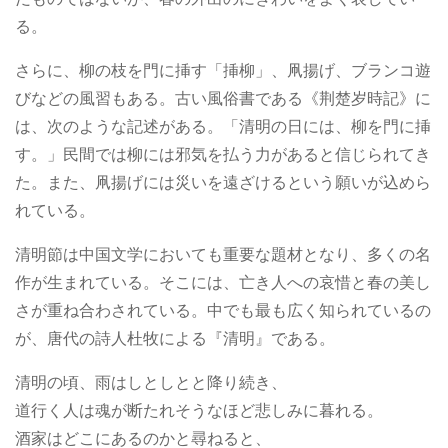
る。
さらに、柳の枝を門に挿す「挿柳」、凧揚げ、ブランコ遊
びなどの風習もある。古い風俗書である《荆楚岁時記》に
は、次のような記述がある。「清明の日には、柳を門に挿
す。」民間では柳には邪気を払う力があると信じられてき
た。また、凧揚げには災いを遠ざけるという願いが込めら
れている。
清明節は中国文学においても重要な題材となり、多くの名
作が生まれている。そこには、亡き人への哀惜と春の美し
さが重ね合わされている。中でも最も広く知られているの
が、唐代の詩人杜牧による『清明』である。
清明の頃、雨はしとしとと降り続き、
道行く人は魂が断たれそうなほど悲しみに暮れる。
酒家はどこにあるのかと尋ねると、