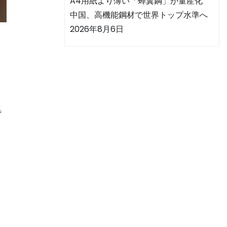
A4用紙より薄い「蝉翼鋼」が量産化
中国、高機能鋼材で世界トップ水準へ
2026年8月6日
兆
。