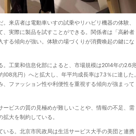
だ。来店者は電動車いすの試乗やリハビリ機器の体験、
て、実際に製品を試すことができる。関係者は「高齢者
入する傾向が強い。体験の場づくりが消費喚起の鍵にな
。工業和信息化部によると、市場規模は2014年の2.6
（約108兆円）へと拡大し、年平均成長率は7.3％に達した
み、ファッション性や利便性を重視する傾向が強まって
サービスの質の見極めが難しいことや、情報の不足、需
の拡大を制約している。
ている。北京市民政局は生活サービス大手の美団と連携