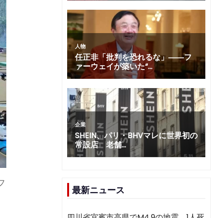
フ
最新ニュース
四川省宜賓市高県でM4.9の地震 1人死