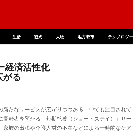
生活
観光
人物
地方都市
テクノロジ
バー経済活性化
広がる
の新たなサービスが広がりつつある。中でも注目されて
に高齢者を預かる「短期托養（ショートステイ）」サー
、家族の出張や介護人材の不在などによる一時的なケア