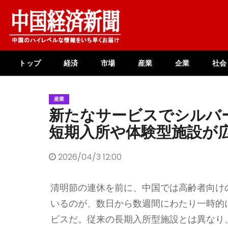
Skip
to
content
トップ
経済
市場
産業
企業
社会
産業
新たなサービスでシル
短期入所や体験型施設が
2026/04/3 12:00
清明節の連休を前に、中国では高齢者向け
いるのが、数日から数週間にわたり一時的
ビスだ。従来の長期入所型施設とは異なり