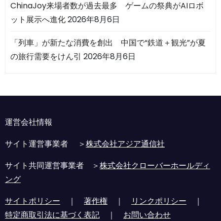
ChinaJoy来場者数が過去最多 ゲームの祭典がAIロボ
ット展示へ進化
2026年8月6日
「列車」が新たな消費を創出 中国で“鉄道＋観光”が夏
の旅行需要をけん引
2026年8月6日
運営会社情報
サイト運営事業者 ＞
株式会社アジア通信社
サイト共同運営事業者 ＞
株式会社クローバーホールディ
ング
サイトポリシー
｜
著作権
｜
リンクポリシー
｜
特定商取引法に基づく表記
｜
お問い合わせ