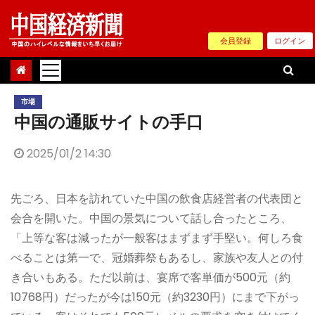
Skip
to
会員登録
ログイン
content
市場
中国の通販サイトの手口
2025/01/2 14:30
先ごろ、日本を訪れていた中国の飲食店経営者の代表団と
会合を開いた。中国の景気について話し合ったところ、
「上等な客は減ったが一般客はまずまず手堅い。何しろ食
べることは第一で、冠婚葬祭もあるし、家族や友人との付
き合いもある。ただ以前は、宴席で客単価が500元（約
10768円）だったが今は150元（約3230円）にまで下がっ