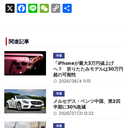
X
F
Li
W
C
S
a
n
e
o
h
c
e
C
p
ar
e
h
y
e
b
a
Li
関連記事
o
t
n
市場
o
k
「iPhoneが最大3万円値上げ
k
へ？ 折りたたみモデルは30万円
超の可能性
2026/08/4 11:01
市場
メルセデス・ベンツ中国、第2四
半期に30%急減
2026/07/31 12:32
市場