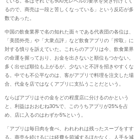
ている。客はそれでも500元レベルの要求を突き付けてく
るので、商売は一段と苦しくなっている」という反応が多
数であった。
中国の飲食業界で名の知れた面々である代表団の各位は、
「美団外売」や「大衆点評」など飲食アプリの「搾取」に
対する憤りを訴えていた。これらのアプリは今、飲食業界
の命運を握っており、お金を出さないと順位もつかない。
多く出せば順位も上がるが、少ないと不評を招きやすくな
る。中でも不公平なのは、客がアプリで料理を注文した場
合、代金を店ではなくアプリに支払うことだという。
ならばアプリはその金をどの程度店に分けるのかという
と、利益はおおむね30%で、このうちアプリが25%を占
め、店に入るのはわずか5%という。
「アプリは毎日肉を食べ、われわれは残ったスープをすす
る。商売を続けるには経費を節減するほかなく、人手を減