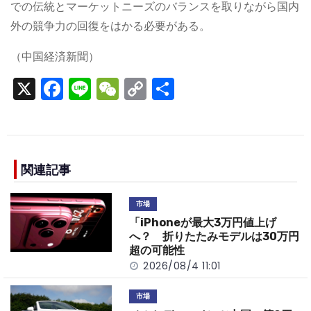
での伝統とマーケットニーズのバランスを取りながら国内
外の競争力の回復をはかる必要がある。
（中国経済新聞）
X
F
Li
W
C
S
a
n
e
o
h
c
e
C
p
ar
e
h
y
e
b
a
Li
関連記事
o
t
n
市場
o
k
「iPhoneが最大3万円値上げ
k
へ？ 折りたたみモデルは30万円
超の可能性
2026/08/4 11:01
市場