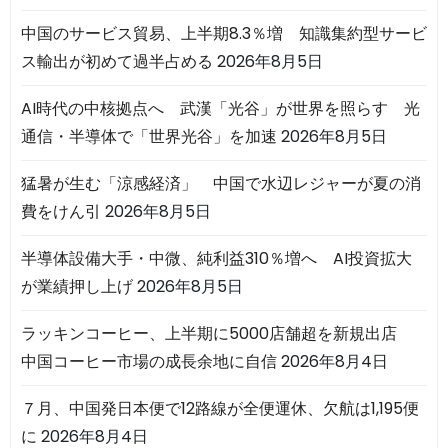
中国のサービス貿易、上半期8.3％増 知識集約型サービ
ス輸出が初めて過半占める
2026年8月5日
AI時代の中核拠点へ 武漢「光谷」が世界を照らす 光
通信・半導体で「世界光谷」を加速
2026年8月5日
猛暑が生む「涼感経済」 中国で水辺レジャーが夏の消
費をけん引
2026年8月5日
半導体設備大手・中微、純利益310％増へ AI投資拡大
が業績押し上げ
2026年8月5日
ラッキンコーヒー、上半期に5000店舗超を新規出店
中国コーヒー市場の成長余地に自信
2026年8月4日
７月、中国発日本便で12路線が全便運休、欠航は1,195便
に
2026年8月4日