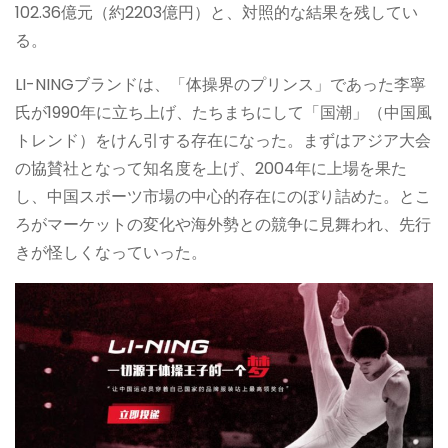
102.36億元（約2203億円）と、対照的な結果を残してい
る。
LI-NINGブランドは、「体操界のプリンス」であった李寧
氏が1990年に立ち上げ、たちまちにして「国潮」（中国風
トレンド）をけん引する存在になった。まずはアジア大会
の協賛社となって知名度を上げ、2004年に上場を果た
し、中国スポーツ市場の中心的存在にのぼり詰めた。とこ
ろがマーケットの変化や海外勢との競争に見舞われ、先行
きが怪しくなっていった。