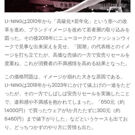
LI-NINGは2010年から「高級化+若年化」という形への改
革を進め、ブランドイメージを改めて若者層の取り込みを
図った。その後2018年にニューヨークのファッションウィ
ークで見事な出来栄えを見せ、「国潮」の代表格とのイメ
ージを打ち立てたが、高価な売値の一方で安売りセールを
度重ね、これが消費者の不満感情を高める結果となった。
この価格問題は、イメージが崩れた大きな原因である。
LI-NINGは2018年から2023年にかけて値上げの一途をたど
ったが、その一方でしばしば安売りセールを実施したこと
で、違和感や不満感を抱かれてしまった。「650元（約
14000円）で買ったウェアが1か月たたずに300元（約
6460円）まで値下がりした」などというケースも出てお
り、どっちつかずのやり方に苦情も出た。