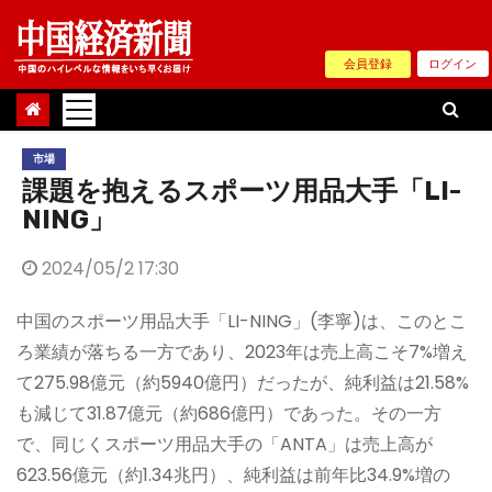
Skip
to
会員登録
ログイン
content
市場
課題を抱えるスポーツ用品大手「LI-
NING」
2024/05/2 17:30
中国のスポーツ用品大手「LI-NING」(李寧)は、このとこ
ろ業績が落ちる一方であり、2023年は売上高こそ7%増え
て275.98億元（約5940億円）だったが、純利益は21.58%
も減じて31.87億元（約686億円）であった。その一方
で、同じくスポーツ用品大手の「ANTA」は売上高が
623.56億元（約1.34兆円）、純利益は前年比34.9%増の