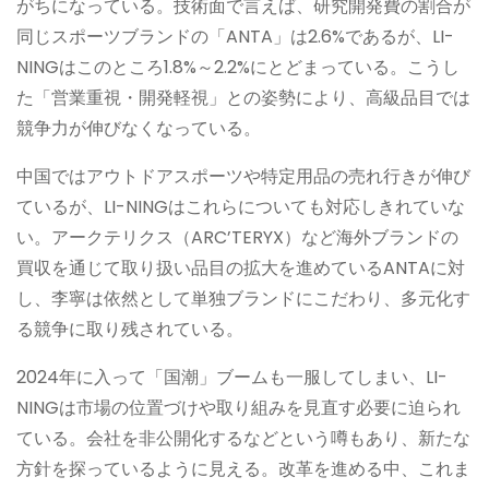
がちになっている。技術面で言えば、研究開発費の割合が
同じスポーツブランドの「ANTA」は2.6%であるが、LI-
NINGはこのところ1.8%～2.2%にとどまっている。こうし
た「営業重視・開発軽視」との姿勢により、高級品目では
競争力が伸びなくなっている。
中国ではアウトドアスポーツや特定用品の売れ行きが伸び
ているが、LI-NINGはこれらについても対応しきれていな
い。アークテリクス（ARC’TERYX）など海外ブランドの
買収を通じて取り扱い品目の拡大を進めているANTAに対
し、李寧は依然として単独ブランドにこだわり、多元化す
る競争に取り残されている。
2024年に入って「国潮」ブームも一服してしまい、LI-
NINGは市場の位置づけや取り組みを見直す必要に迫られ
ている。会社を非公開化するなどという噂もあり、新たな
方針を探っているように見える。改革を進める中、これま