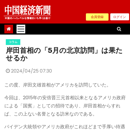
Skip
to
会員登録
ログイン
content
コラム
岸田首相の「5月の北京訪問」は果た
せるか
2024/04/25 07:30
この度、岸田文雄首相がアメリカを訪問していた。
今回は、2015年の安倍晋三元首相以来となるアメリカ政府
による「国賓」としての招待であり、岸田首相からすれ
ば、この上ない名誉となる訪米なのである。
バイデン大統領やアメリカ政府がこれほどまで手厚い待遇