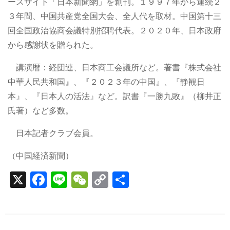
ースサイト「日本新聞網」を創刊。１９９７年から連続２
３年間、中国共産党全国大会、全人代を取材。中国第十三
回全国政治協商会議特別招聘代表。２０２０年、日本政府
から感謝状を贈られた。
講演暦：経団連、日本商工会議所など。著書『株式会社
中華人民共和国』、『２０２３年の中国』、『静観日
本』、『日本人の活法』など。訳書『一勝九敗』（柳井正
氏著）など多数。
日本記者クラブ会員。
（中国経済新聞）
X
F
Li
W
C
S
a
n
e
o
h
c
e
C
p
ar
e
h
y
e