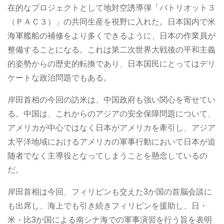
在的なプロジェクトとして地対空誘導弾「パトリオット３
（ＰＡＣ３）」の共同生産を視野に入れた。日本国内で米
海軍艦船の補修をより多くできるように、日本の作業員が
整備することになる。これは第二次世界大戦後の平和主義
的姿勢からの歴史的転換であり、日本国民にとってはデリ
ケートな政治問題でもある。
岸田首相の今回の訪米は、中国政府も強い関心を寄せてい
る。中国は、これからのアジアの安全保障問題について、
アメリカが中心ではなく日本がアメリカを牽引し、アジア
太平洋地域におけるアメリカの軍事行動において日本が追
随者でなく主導役となってしまうことを懸念しているの
だ。
岸田首相は今回、フィリピンも交えた3か国の首脳会談に
も出席し、海上でも引き続きフィリピンを援助し、日・
米・比3か国による南シナ海での軍事演習を行う旨を表明