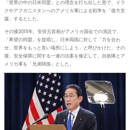
「世界の中の日米同盟」との理念を打ち出した形で、イラ
クやアフガニスタンへのアメリカ軍による戦争を「後方支
援」するとした。
その後2015年、安倍元首相がアメリカ国会での演説で、
「希望の同盟」を提唱し、日米両国に対して「力を合わ
せ、世界をもっと良い場所にしよう」と呼びかけた。その
後、安全保障に関する一連の法案を修正して、自衛隊とア
メリカ軍を「兄弟関係」とした。