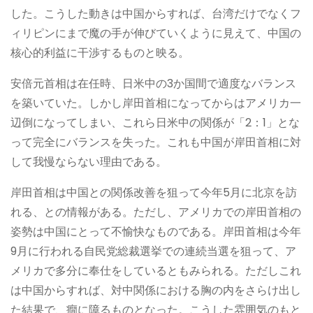
した。こうした動きは中国からすれば、台湾だけでなくフ
ィリピンにまで魔の手が伸びていくように見えて、中国の
核心的利益に干渉するものと映る。
安倍元首相は在任時、日米中の3か国間で適度なバランス
を築いていた。しかし岸田首相になってからはアメリカ一
辺倒になってしまい、これら日米中の関係が「2：1」とな
って完全にバランスを失った。これも中国が岸田首相に対
して我慢ならない理由である。
岸田首相は中国との関係改善を狙って今年5月に北京を訪
れる、との情報がある。ただし、アメリカでの岸田首相の
姿勢は中国にとって不愉快なものである。岸田首相は今年
9月に行われる自民党総裁選挙での連続当選を狙って、ア
メリカで多分に奉仕をしているともみられる。ただしこれ
は中国からすれば、対中関係における胸の内をさらけ出し
た結果で、癇に障るものとなった。こうした雰囲気のもと