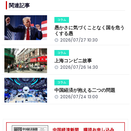
b
a
Li
関連記事
o
t
n
コラム
o
k
愚かさに気づくことなく国を危う
k
くする愚
2026/07/27 10:30
コラム
上海コンビニ故事
2026/07/26 14:30
コラム
中国経済が抱える二つの問題
2026/07/24 13:00