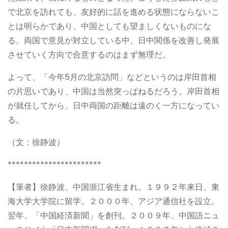
で北京を訪れても、友好的に話を進める状態にならないこ
とは明らかであり、中国としても望ましくないものにな
る。両国で意見が対立している中、日中関係を改善し発展
させていく方向で合意するのはまず無理だ。
よって、「今年5月の北京訪問」などというのは岸田首相
の片思いであり、中国は当然突っぱねるだろう。岸田首相
が就任してから、日中両国の距離は遠のく一方になってい
る。
（文：徐静波）
***********************
【筆者】徐静波、中国浙江省生まれ。１９９２年来日、東
海大学大学院に留学。２０００年、アジア通信社を設立。
翌年、「中国経済新聞」を創刊。２００９年、中国語ニュ