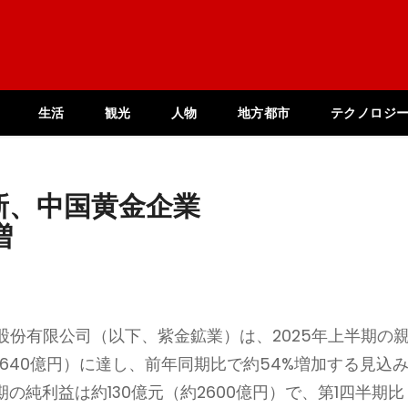
生活
観光
人物
地方都市
テクノロジ
新、中国黄金企業
増
份有限公司（以下、紫金鉱業）は、2025年上半期の
4640億円）に達し、前年同期比で約54%増加する見込
期の純利益は約130億元（約2600億円）で、第1四半期比