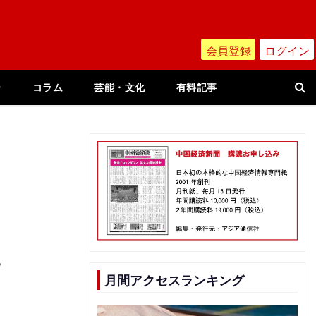
会員登録
ログイン
ー
コラム
芸能・文化
有料記事
親
月間アクセスランキング
み