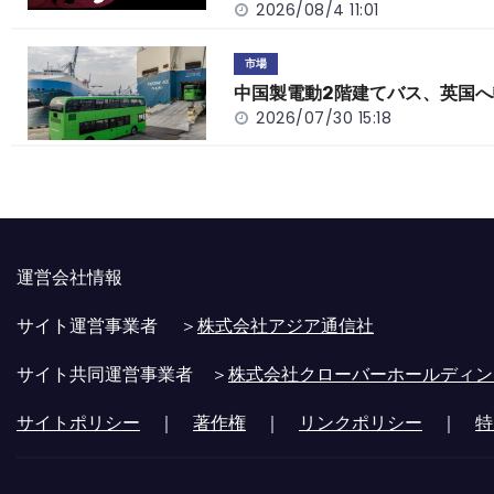
k
2026/08/4 11:01
市場
中国製電動2階建てバス、英国へ
2026/07/30 15:18
運営会社情報
サイト運営事業者 ＞
株式会社アジア通信社
サイト共同運営事業者 ＞
株式会社クローバーホールディン
サイトポリシー
｜
著作権
｜
リンクポリシー
｜
特