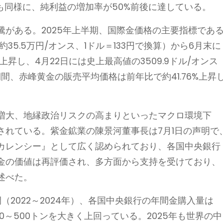
も同様に、純利益の増加率が50%前後に達している。
がある。2025年上半期、国際金価格の主要指標であ
約35.5万円/オンス、1ドル＝133円で換算）から6月末に
上昇し、4月22日には史上最高値の3509.9ドル/オンス
期間、赤峰黄金の販売平均価格は前年比で約41.76%上昇
増大、地縁政治リスクの高まりといったマクロ環境下
されている。紫金鉱業の陳景河董事長は7月1日の声明で
カレンシー』として広く認められており、各国中央銀行
金の価値は再評価され、多方面から支持を受けており、
述べた。
2022～2024年）、各国中央銀行の年間金購入量は
00～500トンを大きく上回っている。2025年も世界の中