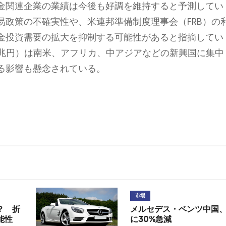
金関連企業の業績は今後も好調を維持すると予測してい
易政策の不確実性や、米連邦準備制度理事会（FRB）の
金投資需要の拡大を抑制する可能性があると指摘してい
3.4兆円）は南米、アフリカ、中アジアなどの新興国に集中
る影響も懸念されている。
市場
？ 折
メルセデス・ベンツ中国、
能性
に30%急減