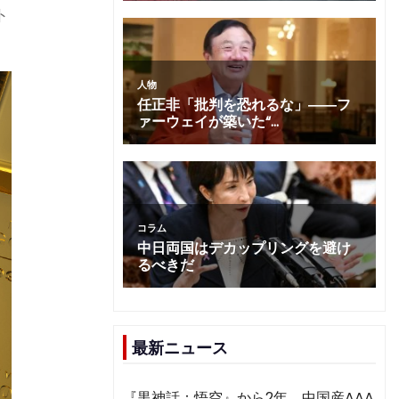
ト
最新ニュース
『黒神話：悟空』から2年 中国産AAA