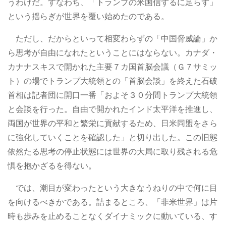
うわけだ。すなわち、「トランプの米国信ずるに足らず」
という揺らぎが世界を覆い始めたのである。
ただし、だからといって相変わらずの「中国脅威論」か
ら思考が自由になれたということにはならない。カナダ・
カナナスキスで開かれた主要７カ国首脳会議（Ｇ７サミッ
ト）の場でトランプ大統領との「首脳会談」を終えた石破
首相は記者団に開口一番「およそ３０分間トランプ大統領
と会談を行った。自由で開かれたインド太平洋を推進し、
両国が世界の平和と繁栄に貢献するため、日米同盟をさら
に強化していくことを確認した」と切り出した。この旧態
依然たる思考の停止状態には世界の大局に取り残される危
惧を抱かざるを得ない。
では、潮目が変わったという大きなうねりの中で何に目
を向けるべきかである。詰まるところ、「非米世界」は片
時も歩みを止めることなくダイナミックに動いている、す