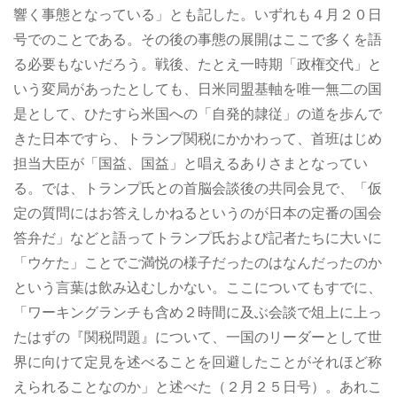
響く事態となっている」とも記した。いずれも４月２０日
号でのことである。その後の事態の展開はここで多くを語
る必要もないだろう。戦後、たとえ一時期「政権交代」と
いう変局があったとしても、日米同盟基軸を唯一無二の国
是として、ひたすら米国への「自発的隷従」の道を歩んで
きた日本ですら、トランプ関税にかかわって、首班はじめ
担当大臣が「国益、国益」と唱えるありさまとなってい
る。では、トランプ氏との首脳会談後の共同会見で、「仮
定の質問にはお答えしかねるというのが日本の定番の国会
答弁だ」などと語ってトランプ氏および記者たちに大いに
「ウケた」ことでご満悦の様子だったのはなんだったのか
という言葉は飲み込むしかない。ここについてもすでに、
「ワーキングランチも含め２時間に及ぶ会談で俎上に上っ
たはずの『関税問題』について、一国のリーダーとして世
界に向けて定見を述べることを回避したことがそれほど称
えられることなのか」と述べた（２月２５日号）。あれこ