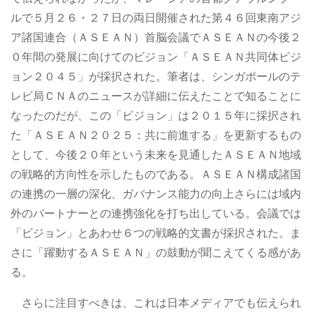
ルで５月２６・２７日の両日開催された第４６回東南アジ
ア諸国連合（ＡＳＥＡＮ）首脳会議でＡＳＥＡＮの今後２
０年間の発展に向けてのビジョン「ＡＳＥＡＮ共同体ビジ
ョン２０４５」が採択された。筆者は、シンガポールのテ
レビ局ＣＮＡのニュースが詳細に伝えたことで知ることに
なったのだが、この「ビジョン」は２０１５年に採択され
た「ＡＳＥＡＮ２０２５：共に前進する」を更新するもの
として、今後２０年という未来を見通したＡＳＥＡＮ地域
の戦略的方向性を示したものである。ＡＳＥＡＮ構成諸国
の連携の一層の深化、ガバナンス能力の向上さらには域内
外のパートナーとの連携強化を打ち出している。会議では
「ビジョン」とあわせ６つの戦略的文書が採択された。ま
さに「躍動するＡＳＥＡＮ」の鼓動が聞こえてくる感があ
る。
さらに注目すべきは、これは日本メディアでも伝えられ