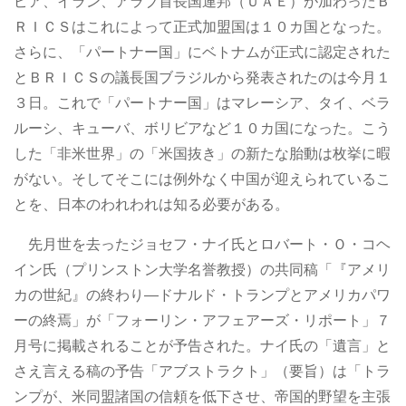
ピア、イラン、アラブ首長国連邦（ＵＡＥ）が加わったＢ
ＲＩＣＳはこれによって正式加盟国は１０カ国となった。
さらに、「パートナー国」にベトナムが正式に認定された
とＢＲＩＣＳの議長国ブラジルから発表されたのは今月１
３日。これで「パートナー国」はマレーシア、タイ、ベラ
ルーシ、キューバ、ボリビアなど１０カ国になった。こう
した「非米世界」の「米国抜き」の新たな胎動は枚挙に暇
がない。そしてそこには例外なく中国が迎えられているこ
とを、日本のわれわれは知る必要がある。
先月世を去ったジョセフ・ナイ氏とロバート・Ｏ・コヘ
イン氏（プリンストン大学名誉教授）の共同稿「『アメリ
カの世紀』の終わり―ドナルド・トランプとアメリカパワ
ーの終焉」が「フォーリン・アフェアーズ・リポート」７
月号に掲載されることが予告された。ナイ氏の「遺言」と
さえ言える稿の予告「アブストラクト」（要旨）は「トラ
ンプが、米同盟諸国の信頼を低下させ、帝国的野望を主張