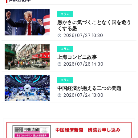
b
a
Li
o
t
n
コラム
o
k
愚かさに気づくことなく国を危う
k
くする愚
2026/07/27 10:30
コラム
上海コンビニ故事
2026/07/26 14:30
コラム
中国経済が抱える二つの問題
2026/07/24 13:00