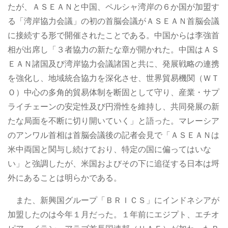
たが、ＡＳＥＡＮと中国、ペルシャ湾岸の６か国が加盟す
る「湾岸協力会議」の初の首脳会議がＡＳＥＡＮ首脳会議
に接続する形で開催されたことである。中国からは李強首
相が出席し「３者協力の新たな章が開かれた。中国はＡＳ
ＥＡＮ諸国及び湾岸協力会議諸国と共に、発展戦略の連携
を強化し、地域統合協力を深化させ、世界貿易機関（ＷＴ
Ｏ）中心の多角的貿易体制を断固として守り、産業・サプ
ライチェーンの安定性及び円滑性を維持し、共同発展の新
たな局面を不断に切り開いていく」と語った。マレーシア
のアンワル首相は首脳会議後の記者会見で「ＡＳＥＡＮは
米中両国と関与し続けており、特定の国に偏ってはいな
い」と強調したが、米国およびその下に追従する日本は埒
外にあることは明らかである。
また、新興国グループ「ＢＲＩＣＳ」にインドネシアが
加盟したのは今年１月だった。１年前にエジプト、エチオ