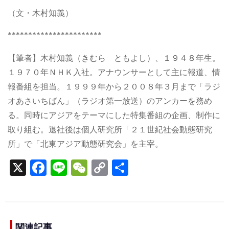
（文・木村知義）
***********************
【筆者】木村知義（きむら ともよし）、１９４８年生。
１９７０年ＮＨＫ入社。アナウンサーとして主に報道、情
報番組を担当。１９９９年から２００８年３月まで「ラジ
オあさいちばん」（ラジオ第一放送）のアンカーを務め
る。同時にアジアをテーマにした特集番組の企画、制作に
取り組む。退社後は個人研究所「２１世紀社会動態研究
所」で「北東アジア動態研究会」を主宰。
X
F
Li
W
C
S
a
n
e
o
h
c
e
C
p
ar
e
h
y
e
関連記事