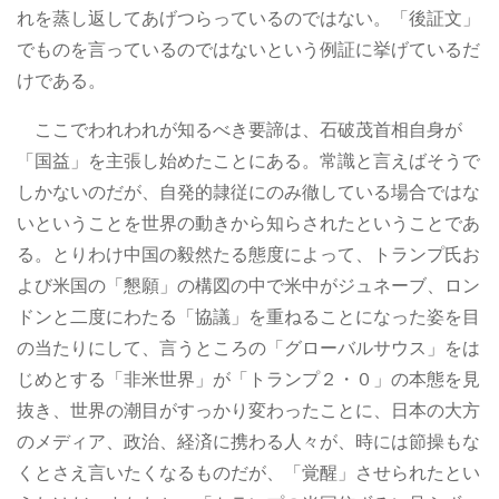
れを蒸し返してあげつらっているのではない。「後証文」
でものを言っているのではないという例証に挙げているだ
けである。
ここでわれわれが知るべき要諦は、石破茂首相自身が
「国益」を主張し始めたことにある。常識と言えばそうで
しかないのだが、自発的隷従にのみ徹している場合ではな
いということを世界の動きから知らされたということであ
る。とりわけ中国の毅然たる態度によって、トランプ氏お
よび米国の「懇願」の構図の中で米中がジュネーブ、ロン
ドンと二度にわたる「協議」を重ねることになった姿を目
の当たりにして、言うところの「グローバルサウス」をは
じめとする「非米世界」が「トランプ２・０」の本態を見
抜き、世界の潮目がすっかり変わったことに、日本の大方
のメディア、政治、経済に携わる人々が、時には節操もな
くとさえ言いたくなるものだが、「覚醒」させられたとい