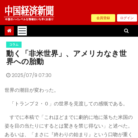
Skip
to
会員登録
ログイン
content
コラム
動く「非米世界」、アメリカなき世
界への胎動
2025/07/9 07:30
世界の潮目が変わった。
「トランプ２・０」の世界を見渡しての感慨である。
すでに本稿で「これほどまでに劇的に地に落ちた米国の
姿を目の当たりにするとは驚きを禁じ得ない」と述べた。
あるいは、「まさに『終わりの始まり』という口吻が重く