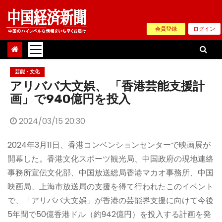
Skip
to
会員登録
ログイン
content
芸能・文化
アリババ大文娯、 「香港芸能支援計
画」で940億円を投入
2024/03/15 20:30
2024年3月11日、香港コンベンションセンターで映画展が
開幕した。香港文化スポーツ観光局、中国政府の現地連絡
事務所宣伝文化部、中国放送総局香港マカオ事務所、中国
映画局、上海市放送局の支援を得て行われたこのイベント
で、「アリババ大文娯」が香港の芸能界支援に向けて今後
5年間で50億香港ドル（約942億円）を投入する計画を発