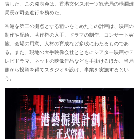
表した。この発表会は、香港文化スポーツ観光局の楊潤雄
局長が司会進行を務めた。
香港を第二の拠点とする狙いをこめたこの計画は、映画の
制作や配給、著作権の入手、ドラマの制作、コンサート実
施、会場の用意、人材の育成など多岐にわたるものであ
る。また、現地の大手映像会社とともにシアター映画やテ
レビドラマ、ネットの映像作品などを手掛けるほか、当局
側から投資を得てスタジオを設け、事業を実施するとい
う。