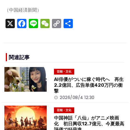
（中国経済新聞）
X
F
Li
W
C
S
a
n
e
o
h
c
e
C
p
ar
e
h
y
e
b
a
Li
関連記事
o
t
n
芸能・文化
o
k
AI俳優がついに稼ぐ時代へ 再生
k
2.2億回、広告単価420万円の衝
撃
2026/08/4 12:30
芸能・文化
中国神話「八仙」がアニメ映画
化 初日興収12.7億元、今夏最高
評価で好発進