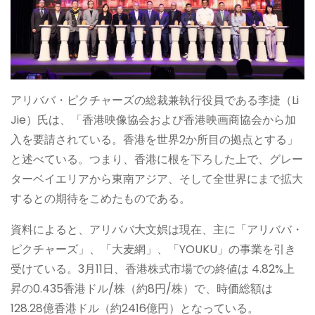
アリババ・ピクチャーズの総裁兼執行役員である李捷（Li
Jie）氏は、「香港映像協会および香港映画商協会から加
入を要請されている。香港を世界2か所目の拠点とする」
と述べている。つまり、香港に根を下ろした上で、グレー
ターベイエリアから東南アジア、そして全世界にまで拡大
するとの期待をこめたものである。
資料によると、アリババ大文娯は現在、主に「アリババ・
ピクチャーズ」、「大麦網」、「YOUKU」の事業を引き
受けている。3月11日、香港株式市場での終値は 4.82%上
昇の0.435香港ドル/株（約8円/株）で、時価総額は
128.28億香港ドル（約2416億円）となっている。