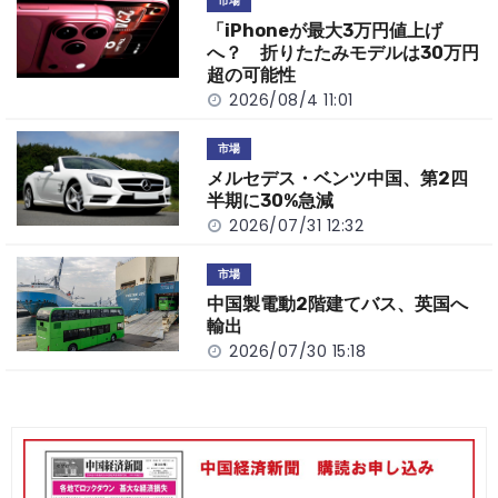
市場
o
k
「iPhoneが最大3万円値上げ
k
へ？ 折りたたみモデルは30万円
超の可能性
2026/08/4 11:01
市場
メルセデス・ベンツ中国、第2四
半期に30%急減
2026/07/31 12:32
市場
中国製電動2階建てバス、英国へ
輸出
2026/07/30 15:18