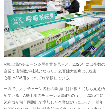
A株上場のチェーン薬局企業を見ると、2025年には半数の
企業で店舗数が純減となった。老百姓大薬房は302店、一
心堂は386店をそれぞれ閉鎖している。
一方で、大手チェーン各社の業績には回復の兆しも見え始
めている。A株上場のチェーン薬局8社のうち、2025年に
純利益が前年同期比で増加した企業は6社に上った。前年