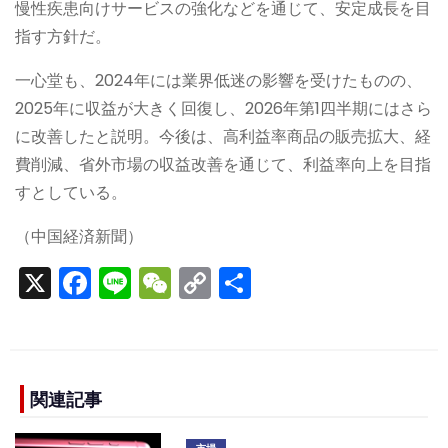
慢性疾患向けサービスの強化などを通じて、安定成長を目
指す方針だ。
一心堂も、2024年には業界低迷の影響を受けたものの、
2025年に収益が大きく回復し、2026年第1四半期にはさら
に改善したと説明。今後は、高利益率商品の販売拡大、経
費削減、省外市場の収益改善を通じて、利益率向上を目指
すとしている。
（中国経済新聞）
X
F
Li
W
C
S
a
n
e
o
h
c
e
C
p
ar
e
h
y
e
b
a
Li
関連記事
o
t
n