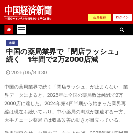
Skip
to
会員登録
ログイン
content
市場
中国の薬局業界で「閉店ラッシュ」
続く 1年間で2万2000店減
2026/05/8 11:30
中国の薬局業界で続く「閉店ラッシュ」が止まらない。業
界データによると、2025年に全国の薬局数は純減で2万
2000店に達した。2024年第4四半期から始まった業界再
編は現在も続いており、中小薬局の淘汰が加速する一方、
大手チェーン薬局では収益改善の動きが目立っている。