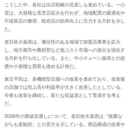
こうした中、各社は出店戦略の見直しも進めている。一心
堂は、大規模な直営店拡大を行わず、地域配置の最適化や
不採算店の整理、既存店の効率向上に注力する方針を示し
た。
老百姓大薬房は、優位性のある地域で加盟店事業を拡大
し、地方都市や農村部など低コスト市場への進出を強化す
る方針を打ち出している。また、中小チェーン薬局との提
携や小規模な買収も進める計画だ。
漱玉平民は、多機能型店舗への改装を進めており、改装後
の店舗では売上高や利益率が大きく改善したとしている。
今後も改装を継続し、新たな収益源として育成する考え
だ。
2026年の業績見通しについて、老百姓大薬房は「慎重な
がらも楽観的」との見方を示している。商品構成の改善や