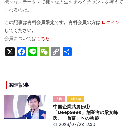
様々なステータスで様々な人生を味わうチャンスを与えて
くれるのだ。
この記事は有料会員限定です。有料会員の方は
ログイン
してください。
会員については
こちら
X
F
Li
W
C
S
a
n
e
o
h
c
e
C
p
ar
e
h
y
e
b
a
Li
関連記事
o
t
n
人物
有料記事
o
k
中国企業武勇伝①
k
「DeepSeek」創業者の梁文峰
氏、「首富」への軌跡
2026/07/28 12:30