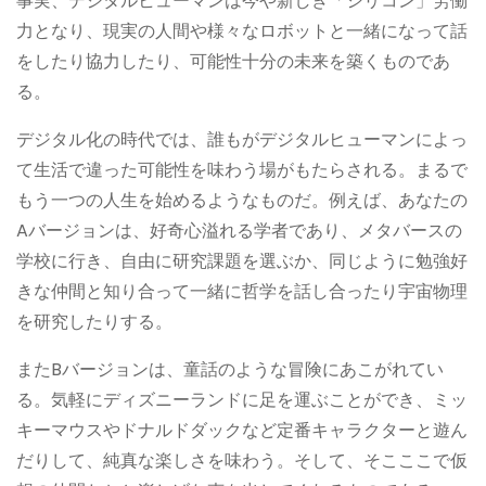
事実、デジタルヒューマンは今や新しき「シリコン」労働
力となり、現実の人間や様々なロボットと一緒になって話
をしたり協力したり、可能性十分の未来を築くものであ
る。
デジタル化の時代では、誰もがデジタルヒューマンによっ
て生活で違った可能性を味わう場がもたらされる。まるで
もう一つの人生を始めるようなものだ。例えば、あなたの
Aバージョンは、好奇心溢れる学者であり、メタバースの
学校に行き、自由に研究課題を選ぶか、同じように勉強好
きな仲間と知り合って一緒に哲学を話し合ったり宇宙物理
を研究したりする。
またBバージョンは、童話のような冒険にあこがれてい
る。気軽にディズニーランドに足を運ぶことができ、ミッ
キーマウスやドナルドダックなど定番キャラクターと遊ん
だりして、純真な楽しさを味わう。そして、そこここで仮