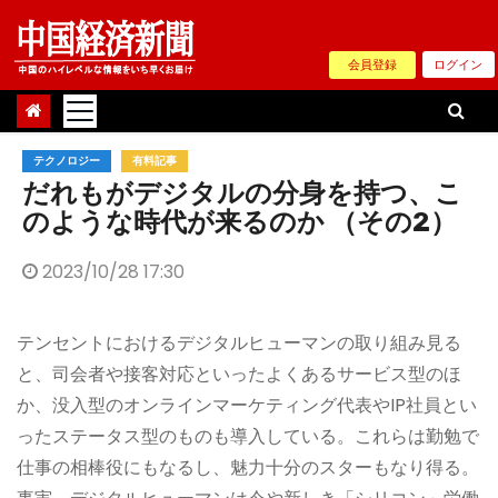
Skip
to
会員登録
ログイン
content
テクノロジー
有料記事
だれもがデジタルの分身を持つ、こ
のような時代が来るのか （その2）
2023/10/28 17:30
テンセントにおけるデジタルヒューマンの取り組み見る
と、司会者や接客対応といったよくあるサービス型のほ
か、没入型のオンラインマーケティング代表やIP社員とい
ったステータス型のものも導入している。これらは勤勉で
仕事の相棒役にもなるし、魅力十分のスターもなり得る。