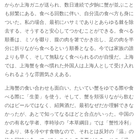
からか上海ガニが送られ、数日連続で夕餉に蟹が並ぶこと
も頻繁にある。食べる回数に伴い、自分流の食べ方も身に
ついた。私の場合、最初にハサミでありとあらゆる棘を除
去する。そうすると安心してつかむことができる。食べる
順番は、ミソを啜り、腹の肉を箸でかき出し、足の肉を半
分に折りながら食べるという順番となる。今では家族の誰
よりも早く、そして無駄なく食べられるのが自慢だ。上海
では、上海蟹を食べ慣れた外国人は上海人として受け入れ
られるような雰囲気さえある。
上海蟹の食い合わせも面白い。たいてい蟹をゆでる際や食
べる際に「生姜」を使う。そして、蟹を頬張りながら飲む
のはビールではなく、紹興酒だ。最初なぜだか理解できな
かったが、あとで知ってなるほどと合点がいった。中国の
かの有名な学者、李時珍の『本草綱目』では「蟹性冷利」
とあり、体を冷やす食物なので、それとは反対の「温」の