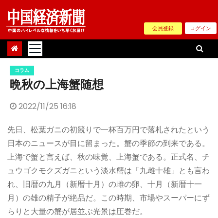
Skip
to
会員登録
ログイン
content
コラム
晩秋の上海蟹随想
2022/11/25 16:18
先日、松葉ガニの初競りで一杯百万円で落札されたという
日本のニュースが目に留まった。蟹の季節の到来である。
上海で蟹と言えば、秋の味覚、上海蟹である。正式名、チ
ュウゴクモクズガニという淡水蟹は「九雌十雄」とも言わ
れ、旧暦の九月（新暦十月）の雌の卵、十月（新暦十一
月）の雄の精子が絶品だ。この時期、市場やスーパーにず
らりと大量の蟹が居並ぶ光景は圧巻だ。