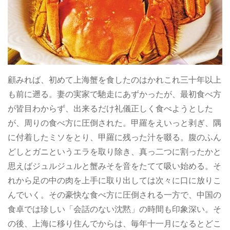
顧みれば、初めて上海蟹を食したのはかれこれ三十年以上
も前に遡る。妻の実家で馳走にあずかったが、最初食べ方
が皆目わからず、出来るだけ礼儀正しく食べようとした
が、周りの食べ方に圧倒された。甲羅をえいっと剥ぎ、隅
に付着したミソをとり、甲羅に残った汁を啜る。腹のふん
どしとガニというエラを取り除き、真っ二つに割ったかと
思えばジュルジュルと蟹みそを音をたてて吸い始める。そ
れから足の中の肉を上手に取り出しては次々に口に放りこ
んでいく。その豪快な食べ方に圧倒される一方で、中国の
食卓では珍しい「会話のない沈黙」の時間も印象深い。そ
の後、上海に移り住んでからは、毎年十一月になるとどこ