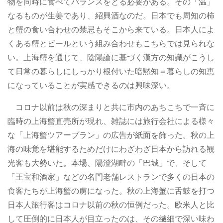
物を同時に食べてバランスをとる必要がある。その「温」
なるものが生姜であり、紹興酒なのだ。日本でも周知の柿
と蟹の食い合わせの禁忌もそこから来ている。日本人によ
くある蟹とビールという組み合わせもこちらでは見られな
い。上海蟹を通じて、陰陽論に基づく漢方の知識がこうし
て日常の暮らしにしっかり根付いた暗黙知＝暮らしの知恵
になっていることが実感できるのは興味深い。
コロナ以前は秋の深まりと共に市内のあちこちで一斉に
臨時の上海蟹直売所が現れ、雑誌には旅行会社による様々
な「上海蟹ツアープラン」の広告が紙面を飾った。秋の上
海の味覚を堪能するためだけにわざわざ日本から訪れる観
光客も大勢いた。本場、陽澄湖畔の「巴城」で、そして
「王宝和酒家」などの名門老舗レストランで多くの日本の
食客たちが上海蟹の虜になった。秋の上海蟹に舌鼓を打つ
日本人旅行客はコロナ以前の秋の恒例だった。欧米人と比
して圧倒的に日本人が目立ったのは、その繊細で深い味わ