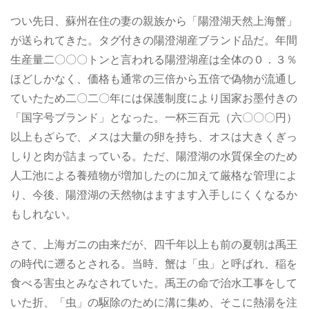
つい先日、蘇州在住の妻の親族から「陽澄湖天然上海蟹」
が送られてきた。タグ付きの陽澄湖産ブランド品だ。年間
生産量二〇〇〇トンと言われる陽澄湖産は全体の０．３％
ほどしかなく、価格も通常の三倍から五倍で偽物が流通し
ていたため二〇二〇年には保護制度により国家お墨付きの
「国字号ブランド」となった。一杯三百元（六〇〇〇円）
以上もざらで、メスは大量の卵を持ち、オスは大きくぎっ
しりと肉が詰まっている。ただ、陽澄湖の水質保全のため
人工池による養殖物が増加したのに加えて厳格な管理によ
り、今後、陽澄湖の天然物はますます入手しにくくなるか
もしれない。
さて、上海ガニの由来だが、四千年以上も前の夏朝は禹王
の時代に遡るとされる。当時、蟹は「虫」と呼ばれ、稲を
食べる害虫とみなされていた。禹王の命で治水工事をして
いた折、「虫」の駆除のために溝に集め、そこに熱湯を注