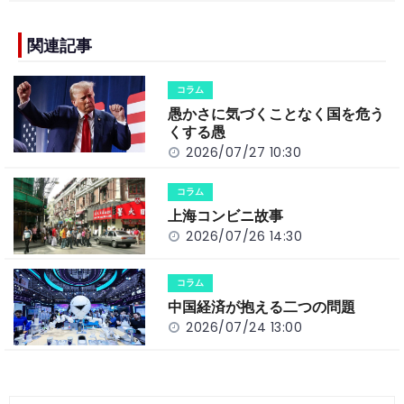
e
h
y
e
b
a
Li
関連記事
o
t
n
コラム
o
k
愚かさに気づくことなく国を危う
k
くする愚
2026/07/27 10:30
コラム
上海コンビニ故事
2026/07/26 14:30
コラム
中国経済が抱える二つの問題
2026/07/24 13:00