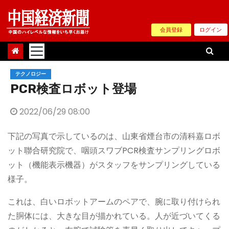
Skip
to
会員登録
ログイン
content
テクノロジー
PCR検査ロボット登場
2022/06/29 08:00
下記の写真で示しているのは、山東省煙台市の清科嘉ロボ
ット聯合研究院で、咽頭スワブPCR検査サンプリングロボ
ット（機能表示機器）がスタッフをサンプリングしている
様子。
これは、白いロボットアームのペアで、腕に取り付けられ
た胴体には、大きな目が描かれている。人が近づいてくる