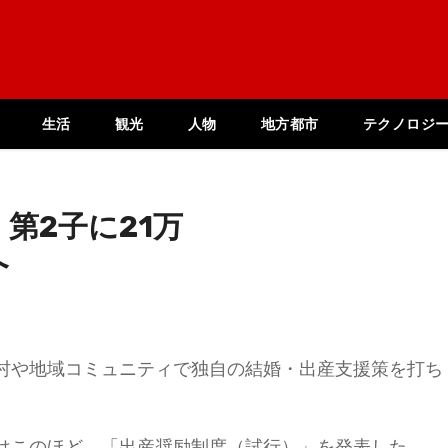
生活
観光
人物
地方都市
テクノロジ
第2子に21万
へ
村や地域コミュニティで独自の結婚・出産支援策を打ち
はこのほど、「出産奨励制度（試行）」を発表した。