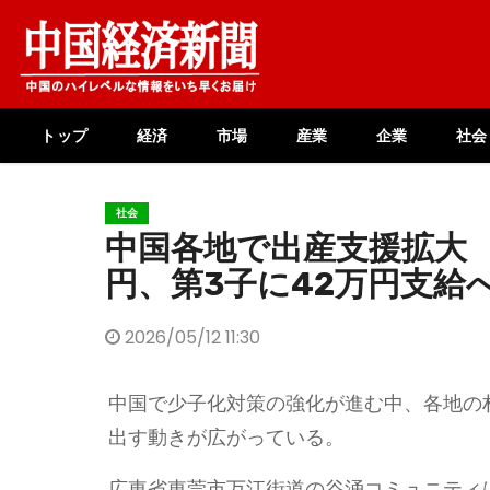
Skip
to
content
トップ
経済
市場
産業
企業
社会
社会
中国各地で出産支援拡大 
円、第3子に42万円支給
2026/05/12 11:30
中国で少子化対策の強化が進む中、各地の
出す動きが広がっている。
広東省東莞市万江街道の谷涌コミュニティ