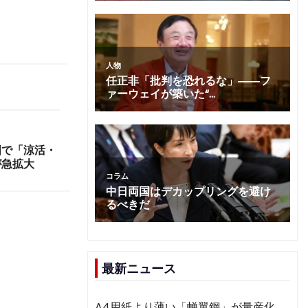
国で「涼活・
が急拡大
最新ニュース
A4用紙より薄い「蝉翼鋼」が量産化