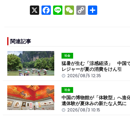
X
F
Li
W
C
S
a
n
e
o
h
c
e
C
p
ar
e
h
y
e
関連記事
b
a
Li
o
t
n
社会
o
k
猛暑が生む「涼感経済」 中国
レジャーが夏の消費をけん引
k
2026/08/5 12:35
社会
中国の博物館が「体験型」へ進
遺体験が夏休みの新たな人気に
2026/08/3 10:15