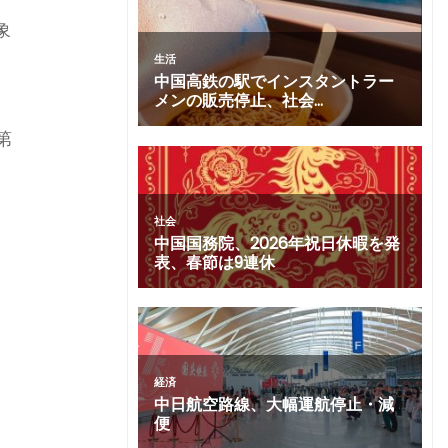
象
生
第