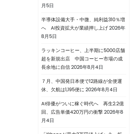
月5日
半導体設備大手・中微、純利益310％増
へ AI投資拡大が業績押し上げ
2026年
8月5日
ラッキンコーヒー、上半期に5000店舗
超を新規出店 中国コーヒー市場の成
長余地に自信
2026年8月4日
７月、中国発日本便で12路線が全便運
休、欠航は1,195便に
2026年8月4日
AI俳優がついに稼ぐ時代へ 再生2.2億
回、広告単価420万円の衝撃
2026年8
月4日