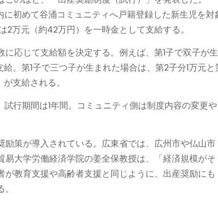
年以内に初めて谷涌コミュニティへ戸籍登録した新生児を対
には2万元（約42万円）を一時金として支給する。
数に応じて支給額を決定する。例えば、第1子で双子が
支給。第1子で三つ子が生まれた場合は、第2子分1万元と
円）が支給される。
れ、試行期間は1年間。コミュニティ側は制度内容の変更や
奨励策が導入されている。広東省では、広州市や仏山市
貿易大学労働経済学院の姜全保教授は、「経済規模がそ
者が教育支援や高齢者支援と同じように、出産奨励にも
る。