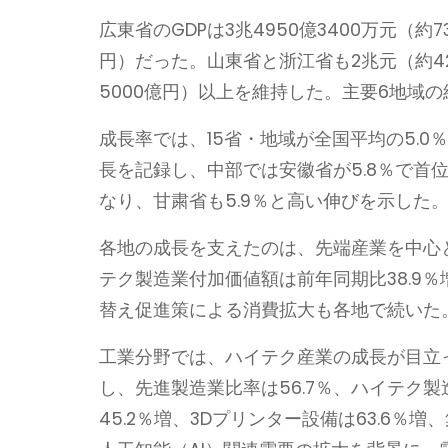
広東省のGDPは3兆4950億3400万元（約7
円）だった。山東省と浙江省も2兆元（約42
5000億円）以上を維持した。主要6地域
成長率では、15省・地域が全国平均の5.0
長を記録し、中部では安徽省が5.8％で首
なり、甘粛省も5.9％と高い伸びを示した
各地の成長を支えたのは、先端産業を中心
テク製造業付加価値額は前年同期比38.9
替え促進策による消費拡大も各地で続いた
工業分野では、ハイテク産業の成長が目立っ
し、先進製造業比率は56.7％、ハイテク製
45.2％増、3Dプリンター設備は63.6％増