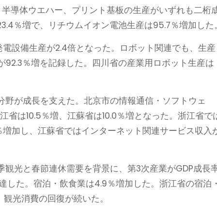
体、半導体ウエハー、プリント基板の生産がいずれも二桁
.4％増で、リチウムイオン電池生産は95.7％増加した
発電設備生産が2.4倍となった。ロボット関連でも、生産
が92.3％増を記録した。四川省の産業用ロボット生産は
分野が成長を支えた。北京市の情報通信・ソフトウェ
浙江省は10.5％増、江蘇省は10.0％増となった。浙江省で
6％増加し、江蘇省ではインターネット関連サービス収入
季観光と春節連休需要を背景に、第3次産業がGDP成長
％に達した。宿泊・飲食業は4.9％増加した。浙江省の宿泊
り、観光消費の回復が続いた。