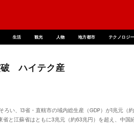
生活
観光
人物
地方都市
テクノロジ
突破 ハイテク産
出そろい、13省・直轄市の域内総生産（GDP）が1兆元（
広東省と江蘇省はともに3兆元（約63兆円）を超え、中国