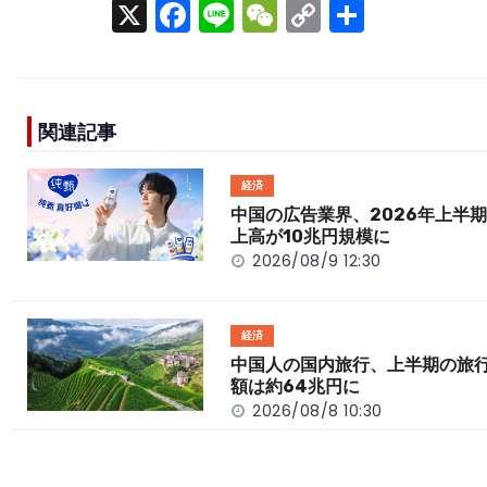
X
F
Li
W
C
S
a
n
e
o
h
c
e
C
p
ar
e
h
y
e
関連記事
b
a
Li
o
t
n
経済
o
k
中国の広告業界、2026年上半
上高が10兆円規模に
k
2026/08/9 12:30
経済
中国人の国内旅行、上半期の旅
額は約64兆円に
2026/08/8 10:30