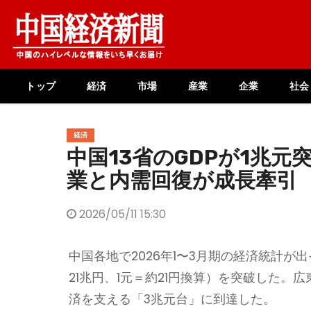
Skip
to
content
トップ
経済
市場
産業
企業
社会
経済
中国13省のGDPが1兆元
業と内需回復が成長牽引
2026/05/11 15:30
中国各地で2026年1〜3月期の経済統計が
21兆円、1元＝約21円換算）を突破した。
済を支える「3兆元台」に到達した。