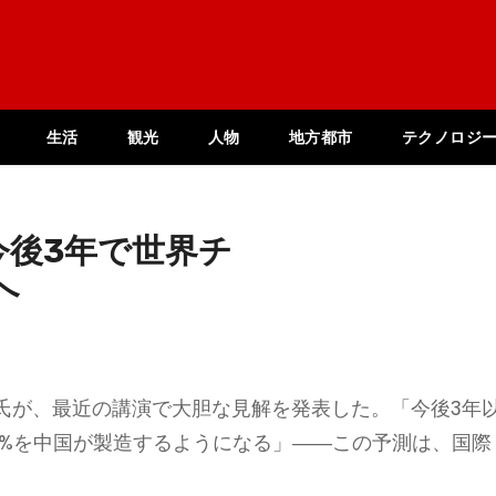
生活
観光
人物
地方都市
テクノロジ
今後3年で世界チ
へ
氏が、最近の講演で大胆な見解を発表した。「今後3年
0%を中国が製造するようになる」――この予測は、国際
。