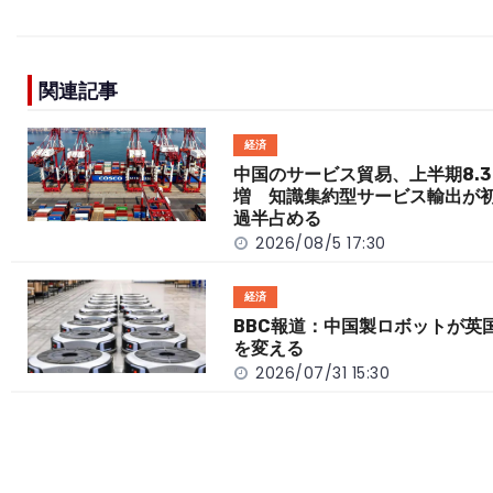
a
n
e
o
h
c
e
C
p
ar
e
h
y
e
関連記事
b
a
Li
o
t
n
経済
o
k
中国のサービス貿易、上半期8.3
増 知識集約型サービス輸出が
k
過半占める
2026/08/5 17:30
経済
BBC報道：中国製ロボットが英
を変える
2026/07/31 15:30