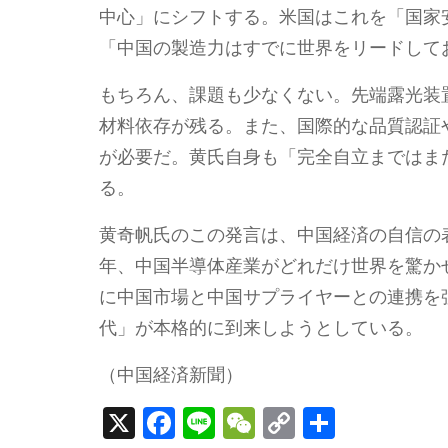
中心」にシフトする。米国はこれを「国家
「中国の製造力はすでに世界をリードして
もちろん、課題も少なくない。先端露光装
材料依存が残る。また、国際的な品質認証
が必要だ。黄氏自身も「完全自立まではま
る。
黄奇帆氏のこの発言は、中国経済の自信の
年、中国半導体産業がどれだけ世界を驚か
に中国市場と中国サプライヤーとの連携を
代」が本格的に到来しようとしている。
（中国経済新聞）
X
F
Li
W
C
S