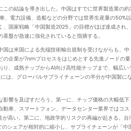
にこの結論を導き出した。中国はすでに世界製造業の約
車、電力設備、造船などの分野では世界生産量の50%
、国家戦略「中国製造2025」の目標がほぼ達成され
の基盤が急速に強化されていると指摘する。
中国は米国による先端技術輸出規制を受けながらも、中
）などの企業が7nmプロセスをはじめとする先進ノードの量
おり、成熟チップからAI向け高性能チップまで、幅広い
後には、グローバルサプライチェーンの半分が中国製に
な影響を及ぼすだろう。第一に、チップ価格の大幅低下
自動車、スマートフォン、データセンター業界ではコス
能性が高い。第二に、地政学的リスクの再編が起きる。台
などのシェアが相対的に縮小し、サプライチェーンが「中