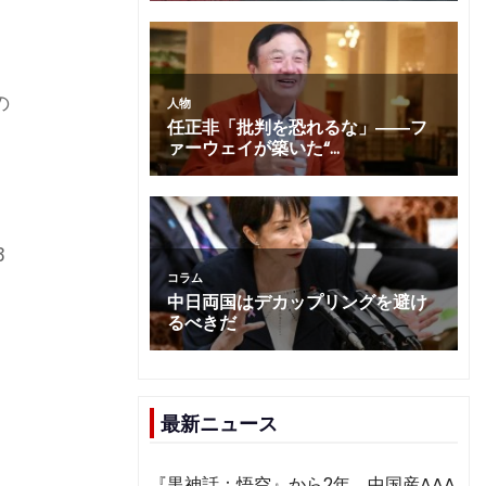
の
3
最新ニュース
『黒神話：悟空』から2年 中国産AAA