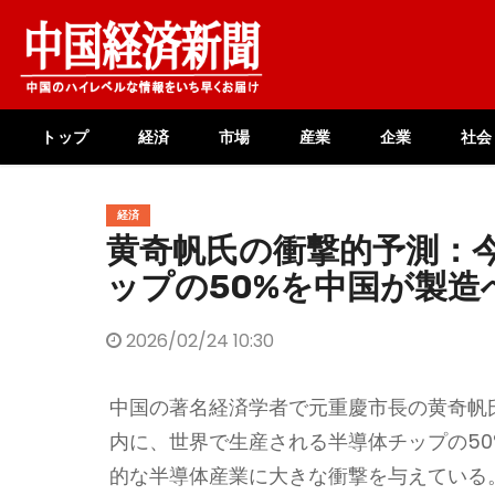
Skip
to
content
トップ
経済
市場
産業
企業
社会
経済
黄奇帆氏の衝撃的予測：
ップの50%を中国が製造
2026/02/24 10:30
中国の著名経済学者で元重慶市長の黄奇帆
内に、世界で生産される半導体チップの5
的な半導体産業に大きな衝撃を与えている