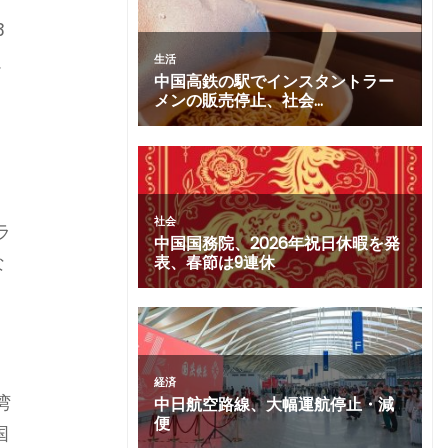
3
以
、
ラ
な
湾
国