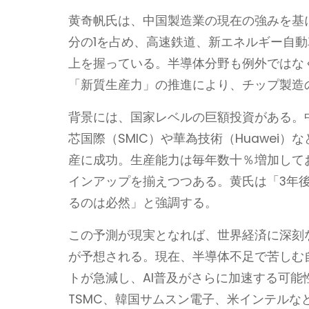
黄奇帆氏は、中国製造業の現在の強みを基
分の1を占め、高速鉄道、新エネルギー自動
上を握っている。半導体分野も例外ではなく
「新質生産力」の推進により、チップ製造
背景には、国家レベルの巨額投資がある。
芯国際（SMIC）や華為技術（Huawei
産に成功。生産能力は毎年数十％増加して
インアップを揃えつつある。黄氏は「3年
るのは必然」と強調する。
この予測が現実となれば、世界経済に深刻
が予想される。現在、半導体不足で苦しむ
トが急減し、AI普及がさらに加速する可
TSMC、韓国サムスン電子、米インテル