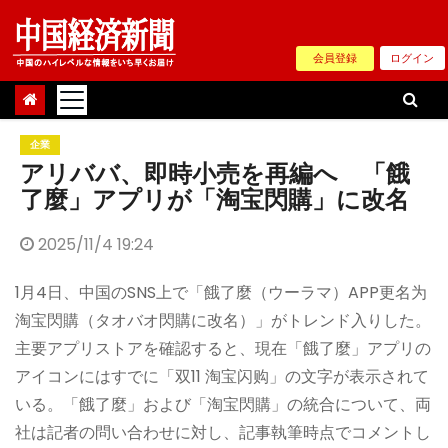
Skip
to
会員登録
ログイン
content
企業
アリババ、即時小売を再編へ 「餓
了麼」アプリが「淘宝閃購」に改名
2025/11/4 19:24
1月4日、中国のSNS上で「餓了麼（ウーラマ）APP更名为
淘宝閃購（タオバオ閃購に改名）」がトレンド入りした。
主要アプリストアを確認すると、現在「餓了麼」アプリの
アイコンにはすでに「双11 淘宝闪购」の文字が表示されて
いる。「餓了麼」および「淘宝閃購」の統合について、両
社は記者の問い合わせに対し、記事執筆時点でコメントし