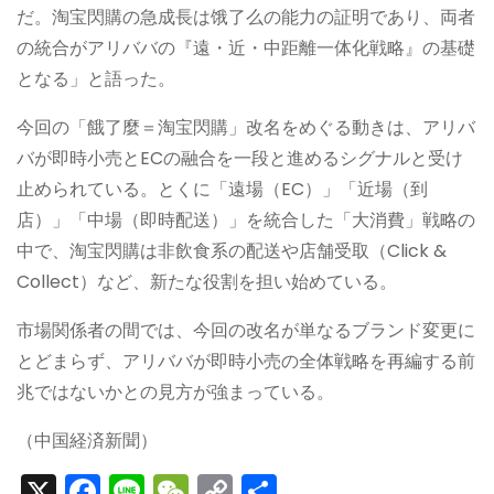
だ。淘宝閃購の急成長は饿了么の能力の証明であり、両者
の統合がアリババの『遠・近・中距離一体化戦略』の基礎
となる」と語った。
今回の「餓了麼＝淘宝閃購」改名をめぐる動きは、アリバ
バが即時小売とECの融合を一段と進めるシグナルと受け
止められている。とくに「遠場（EC）」「近場（到
店）」「中場（即時配送）」を統合した「大消費」戦略の
中で、淘宝閃購は非飲食系の配送や店舗受取（Click &
Collect）など、新たな役割を担い始めている。
市場関係者の間では、今回の改名が単なるブランド変更に
とどまらず、アリババが即時小売の全体戦略を再編する前
兆ではないかとの見方が強まっている。
（中国経済新聞）
X
F
Li
W
C
S