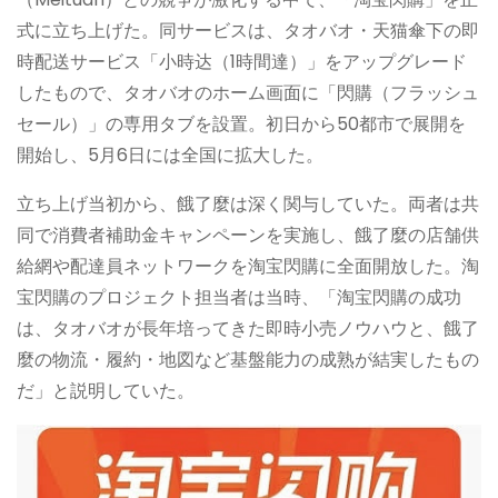
式に立ち上げた。同サービスは、タオバオ・天猫傘下の即
時配送サービス「小時达（1時間達）」をアップグレード
したもので、タオバオのホーム画面に「閃購（フラッシュ
セール）」の専用タブを設置。初日から50都市で展開を
開始し、5月6日には全国に拡大した。
立ち上げ当初から、餓了麼は深く関与していた。両者は共
同で消費者補助金キャンペーンを実施し、餓了麼の店舗供
給網や配達員ネットワークを淘宝閃購に全面開放した。淘
宝閃購のプロジェクト担当者は当時、「淘宝閃購の成功
は、タオバオが長年培ってきた即時小売ノウハウと、餓了
麼の物流・履約・地図など基盤能力の成熟が結実したもの
だ」と説明していた。