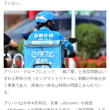
ていない。
アリババ・グループにとって、「餓了麼」と淘宝閃購はい
ずれも即時小売（オンデマンドリテール）戦略の中核を担
う事業であり、両者の一体化は時間の問題とみられてい
る。
アリババは今年4月30日、京東（JD.com）や美団
（Meituan）との競争が激化する中で、「淘宝閃購」を正