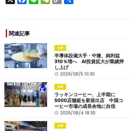
a
n
e
o
h
c
e
C
p
ar
e
h
y
e
b
a
Li
関連記事
o
t
n
企業
o
k
半導体設備大手・中微、純利益
k
310％増へ AI投資拡大が業績押
し上げ
2026/08/5 10:30
企業
ラッキンコーヒー、上半期に
5000店舗超を新規出店 中国コ
ーヒー市場の成長余地に自信
2026/08/4 18:30
企業