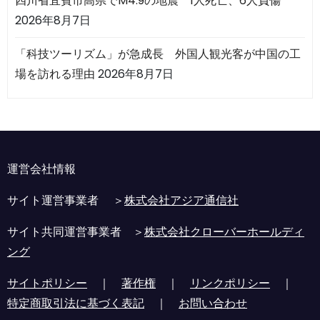
四川省宜賓市高県でM4.9の地震 1人死亡、6人負傷
2026年8月7日
「科技ツーリズム」が急成長 外国人観光客が中国の工
場を訪れる理由
2026年8月7日
運営会社情報
サイト運営事業者 ＞
株式会社アジア通信社
サイト共同運営事業者 ＞
株式会社クローバーホールディ
ング
サイトポリシー
｜
著作権
｜
リンクポリシー
｜
特定商取引法に基づく表記
｜
お問い合わせ