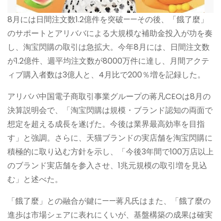
8月には日間注文数1.2億件を突破——その後、「餓了麼」
のサポートとアリババによる大規模な補助金投入が功を奏
し、淘宝閃購の取引は急拡大。今年8月には、日間注文数
が1.2億件、週平均注文数が8000万件に達し、月間アクテ
ィブ購入者数は3億人と、4月比で200％増を記録した。
アリババ中国電子商取引事業グループの蒋凡CEOは8月の
決算説明会で、「淘宝閃購は規模・ブランド認知の両面で
想定を超える成長を遂げた。今後は業界最高効率を目指
す」と強調。さらに、天猫ブランドの実店舗を淘宝閃購に
積極的に取り込む方針を示し、「今後3年間で100万店以上
のブランド実店舗を参入させ、1兆元規模の取引増を見込
む」と述べた。
「餓了麼」との融合が鍵に——蒋凡氏はまた、「餓了麼の
進歩は市場シェアに表れにくいが、基盤構築の成果は確実