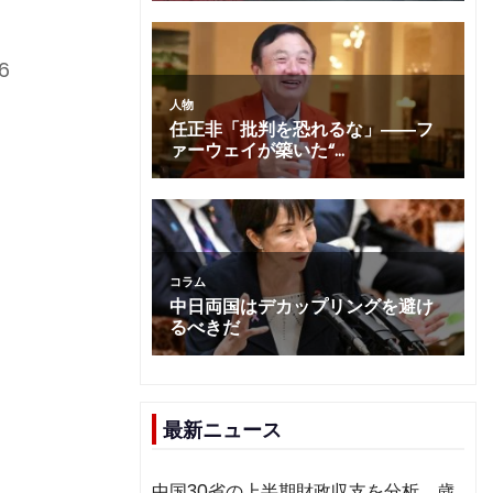
6
国
は
最新ニュース
。
中国30省の上半期財政収支を分析 歳