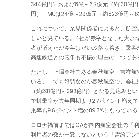
344億円）および6億～6.7億元（約130億円
円）、MUは24億～29億元（約523億円
これについて、業界関係者によると、航空
しいと見ている。4社が赤字となった大き
者が増えたが今年はだいぶ落ち着き、乗客
高速鉄道との競争も不振の理由の一つであ
ただし、上場会社である春秋航空、吉祥航
いる。中でも好調なのが春秋航空で、会社帰属の
（約281億円～292億円）となる見込みと
で搭乗率が去年同期より2.7ポイント増えて9
乗率も9.6ポイント増の89.7%となっている
コロナ禍前まではCAが国内航空会社の「
利用者の数が一致しないという「需給アン