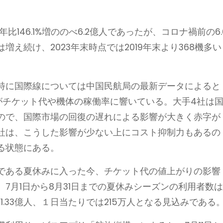
比146.1%増ののべ6.2億人であったが、コロナ禍前の6.
え続け、2023年末時点では2019年末より368機多い
特に国際線については中国民航局の最新データによると
れがチケット代や機体の稼働率に響いている。大手4社は
ので、国際市場の回復の遅れによる影響が大きく赤字が
社は、こうした影響が少ない上にコスト抑制力もあるの
る状態にある。
である夏休みに入った今、チケット代の値上がりの影響
7月1日から8月31日までの夏休みシーズンの利用者数
のべ1.33億人、１日当たりでは215万人となる見込みである