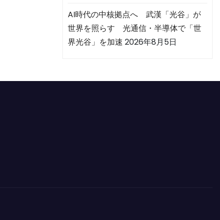
AI時代の中核拠点へ 武漢「光谷」が
世界を照らす 光通信・半導体で「世
界光谷」を加速
2026年8月5日