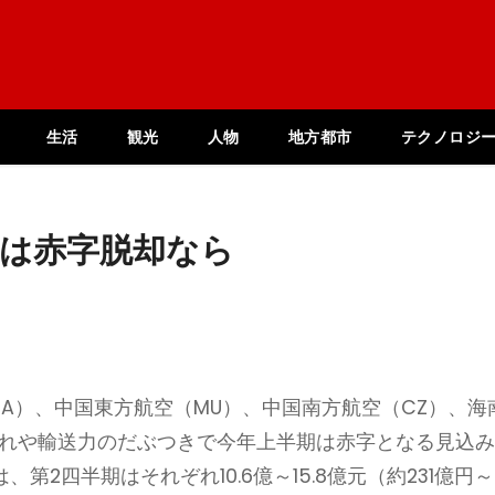
生活
観光
人物
地方都市
テクノロジ
期は赤字脱却なら
A）、中国東方航空（MU）、中国南方航空（CZ）、海
遅れや輸送力のだぶつきで今年上半期は赤字となる見込
第2四半期はそれぞれ10.6億～15.8億元（約231億円～