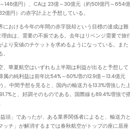
～146億円）、CAは 23億～30億元（約501億円～654
～632億円）の赤字計上と予想している。
界における今年の年間の赤字脱却という目標の達成は難
な理由は、需要の不振である。去年はリベンジ需要で旅
がより安値のチケットを求めるようになっている。また
る。
空、華夏航空はいずれも上半期は利益が出ると予想して
純利益は前年比54%～60%増の12.9億～13.4億元
いう。中間予想を見ると、国内の輸送力を13.3%増強した
1.7%と、好調そのものである。国際線も89.4%増強で
。
利益頭」であったが、ある業界関係者によると、輸送力
マッチ」が解消するまでは春秋航空がトップの座に居座