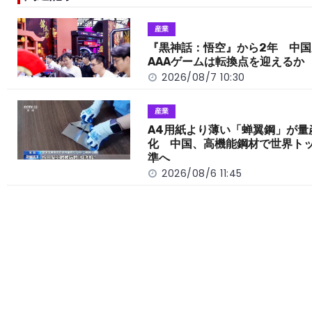
b
a
Li
o
t
n
産業
o
k
『黒神話：悟空』から2年 中国
AAAゲームは転換点を迎えるか
k
2026/08/7 10:30
産業
A4用紙より薄い「蝉翼鋼」が量
化 中国、高機能鋼材で世界ト
準へ
2026/08/6 11:45