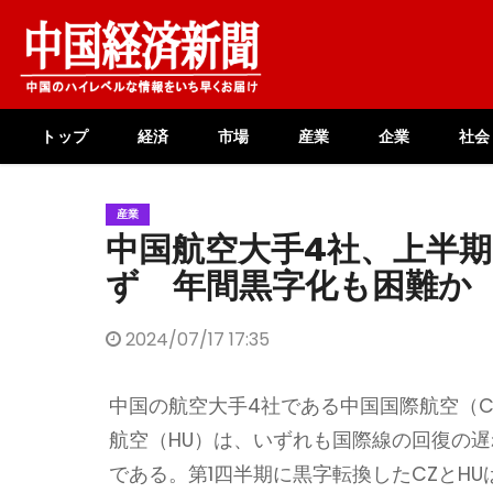
Skip
to
content
トップ
経済
市場
産業
企業
社会
産業
中国航空大手4社、上半
ず 年間黒字化も困難か
2024/07/17 17:35
中国の航空大手4社である中国国際航空（C
航空（HU）は、いずれも国際線の回復の
である。第1四半期に黒字転換したCZとHUは、