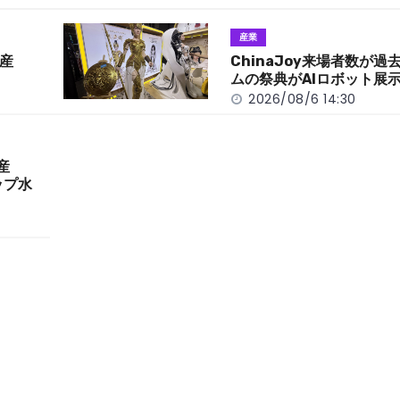
産業
産
ChinaJoy来場者数が
ムの祭典がAIロボット展
2026/08/6 14:30
産
ップ水