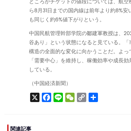
ところがチケットの値段については、航空機
ら8月31日までの国内線は前年より約8%安い
も同じく約6%値下がりという。
中国民航管理幹部学院の鄒建軍教授は、20
谷あり」という状態になると見ている。「
構造の全面的な変化に向かうことだ。よっ
「需要中心」を維持し、稼働効率や成長効
している。
（中国経済新聞）
X
F
Li
W
C
S
a
n
e
o
h
c
e
C
p
ar
e
h
y
e
関連記事