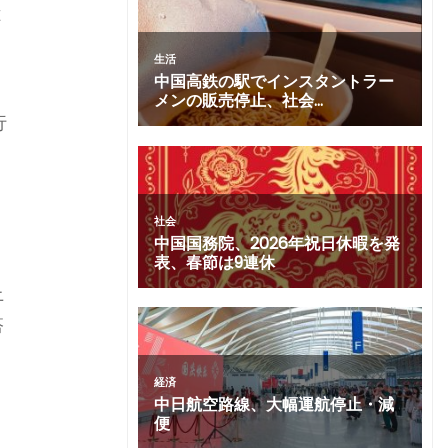
億
行
上
搭
と