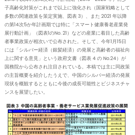
子高齢化対策がこれまで以上に強化され（国家戦略として
多数の関連政策を策定実施、図表 3）、また 2021 年以降
の第14次5か年計画期では特に「スマート健康養老産業発
展行動計画」（図表1のNo. 21）などの産業に着目した高齢
者事業政策が相次いで公布された。そして、今年1月15日
には「シルバー経済（銀髪経済）の発展と高齢者の福祉向
上に関する意見」という政府文書（図表 4 の No.24）が
国務院から公布され注目されている。本稿では主に同政策
の主旨概要を紹介したうえで、中国のシルバー経済の発展
現状を概観するとともに今後の成長可能性とビジネスチャ
ンスを展望したい。