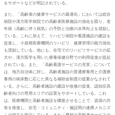
をサポートなどが明記されている。
また、「高齢者の健康サービスの最適化」においては総合
病院や漢方医学病院での高齢者医療施設の強化を図り、老
年病（高齢に伴う病気）の予防と治療の水準向上を奨励し
ている。これに加えて、リハビリ病院や看護施設の建設を
促進し、小規模医療機関のリハビリ、健康管理の能力強化
も奨励している。他にも、在宅でのリハビリサービスの拡
大や、漢方医学を用いた療養保健分野での利用促進が提起
されている。また、「高齢看護サービスの充実」について
は、地方自治体に対し、高齢者施設の普通療養用と介護療
養用の病床数に応じた異なる補助金制度の提案がなされて
いる。さらに、高齢者施設の建設や改修の促進、認知症高
齢者向けの専用エリアの設置をサポートしている。これ
は、医療機関と高齢者施設を隣接させることで、資源の共
有を推進し、在宅・コミュニティ・施設間の連携メカニズ
ムの確立を指示している。また「農村の高齢者サービスの