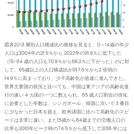
図表2の3 層別人口構成比の推移を見ると、0～14歳の年少
人口は2004年の21.5％から 2022年の16.9％に低下した
（15-64 歳の人口も70.9％から68.2％に下がった）のに対
して、65歳以上の人口構成比が同7.6％から2 倍弱の
14.9％に高まっており、少子高齢化が急速に進んできた。
世界主要国の状況と比べても、中国は東アジアの高齢化進
行の速い 4 カ国の一つに数えられ、65 歳人口割合の倍化
に必要とした年数は、シンガポール、韓国に次いで 3 番目
に少なかった日本を超え、欧米諸国に比べて高齢化のスピ
ードは非常に速い。また15歳から64歳までの労働人口の
比率も2010年ピーク時の74.5％から低下して2018 年には