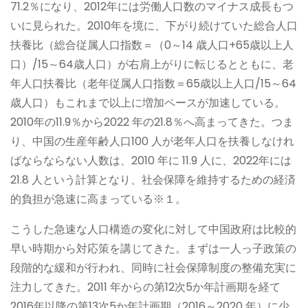
71.2％になり、2012年には労働人口数のマイナス成長もつ
いに見られた。2010年を境に、下がり続けていた総合人口
扶養比（総合従属人口指数＝（0～14 歳人口+65歳以上人
口）/15～64歳人口）が右肩上がりに転じるとともに、老
年人口扶養比（老年従属人口指数＝65歳以上人口/15～64
歳人口）もこれまで以上に増加ペースが加速している。
2010年の11.9％から2022 年の21.8％へ高まってきた。つま
り、中国の生産年齢人口100 人が老年人口を扶養しなけれ
ばならならない人数は、2010 年に 11.9 人に、2022年には
21.8 人という計算となり、社会保障を維持するための経済
的負担が急速に高まっている※１。
こうした急速な人口構造の変化に対して中国政府は比較的
早い時期から対応策を講じてきた。まずは一人っ子政策の
段階的な緩和が行われ、同時に社会保障制度の整備充実に
注力してきた。2011 年からの第12次5か年計画期を経て
2016年以降の第13次5か年計画期（2016～2020 年）に少