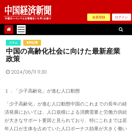
Skip
to
会員登録
ログイン
content
コラム
有料記事
中国の高齢化社会に向けた最新産業
政策
2024/06/11 11:30
１．「少子高齢化」が進む人口動態
「少子高齢化」が進む人口動態中国のこれまでの長年の経
済発展においては、人口規模による消費需要と労働力供給
が大きなサポート要因と見られており、特にこれまでは若
年人口が主体を占めていた人口ボーナス効果が大きく働い