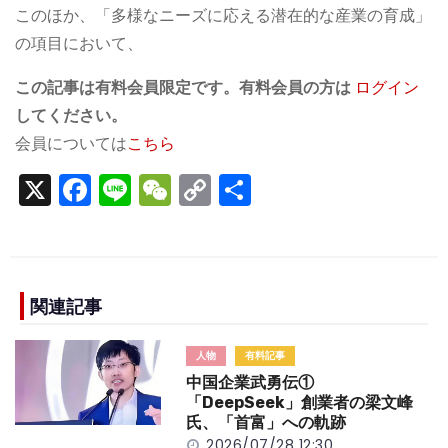
このほか、「多様なニーズに応える潜在的な産業の育成」
の項目において、
この記事は有料会員限定です。有料会員の方は
ログイン
してください。
会員については
こちら
X
F
Li
W
C
S
a
n
e
o
h
c
e
C
p
ar
e
h
y
e
b
a
Li
関連記事
o
t
n
人物
有料記事
o
k
中国企業武勇伝①
k
「DeepSeek」創業者の梁文峰
氏、「首富」への軌跡
2026/07/28 12:30