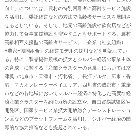
向上」については、農村の特別困難者に高齢サービス施設
を活用し、委託経営などの方法で高齢者サービスを展開さ
せるとしている。そして、地元の高齢施設や飲食店などが
協力して食事支援施設を増やすことをサポートする。農村
高齢相互支援型の高齢者サービス、「企業（社会組織）
+農家+協同組合」の経営モデルの採用などを明記してい
る。特に「製品提供規模の拡大とシルバー経済の事業主体
の育成」に関する「産業クラスターの発展」においては京
津冀（北京市・天津市・河北省）、長江デルタ、広東・香
港・マカオグレーターベイエリア、四川省の成都市・重慶
市などの各地域においてシルバー経済に特化した高度な経
済産業クラスターを約10カ所の設立や、自由貿易試験区や
開発区、国家サービス業拡大開放総合デモンストレーショ
ン区などのプラットフォームを活用し、シルバー経済の国
際的な協力推進なども提起されている。