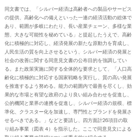
同文書では、「シルバー経済は高齢者への製品やサービス
の提供、高齢化への備えといった一連の経済活動の総体で
あり、範囲が多岐にわたり、長い産業チェーン、多様な業
態、大きな可能性を秘めている」と提起したうえで、高齢
化に積極的に対応し、経済発展の新たな原動力を育成し、
人民生活の質を向上させるという、シルバー経済の発展と
社会の改善に関する同意見文書の公布目的を強調してい
る。また政策実施に関する全体的な要求として、「人口高
齢化に積極的に対応する国家戦略を実行し、質の高い発展
を推進するよう努める。能力の範囲内で最善を尽くし、効
果的な市場と有望な政府のより良い組み合わせを促進し、
公的機関と業界の連携を促進し、シルバー経済の規模、標
準化、クラスター化を加速し、専門性とブランドを発展さ
せるべきである。」などと要請し、四方面計26項目の取
り組み事業（図表 4）を指示した。ここで同意見文による