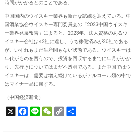
時間がかかるとのことである。
中国国内のウイスキー業界も新たな試練を迎えている。中
国酒業協会ウイスキー専門委員会の「2023中国ウイスキ
ー業界発展報告」によると、2023年、法人資格のあるウ
イスキー会社は42社に達し、うち稼働済みが26社である
が、いずれもまだ生産間もない状態である。ウイスキーは
年代がものを言うので、投資を回収するまでに年月がかか
り、先行きについてはまだ不透明である。また中国ではウ
イスキーは、需要は増え続けているがアルコール類の中で
はマイナー品に属する。
（中国経済新聞）
X
F
Li
W
C
S
a
n
e
o
h
c
e
C
p
ar