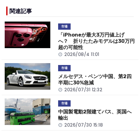
e
h
y
e
b
a
Li
関連記事
o
t
n
市場
o
k
「iPhoneが最大3万円値上げ
k
へ？ 折りたたみモデルは30万円
超の可能性
2026/08/4 11:01
市場
メルセデス・ベンツ中国、第2四
半期に30%急減
2026/07/31 12:32
市場
中国製電動2階建てバス、英国へ
輸出
2026/07/30 15:18