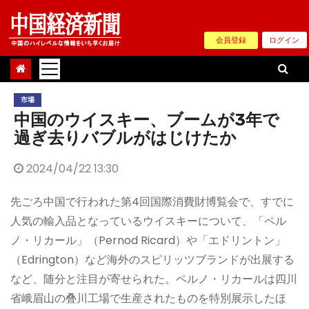
Skip
to
会員登録
ログイン
content
市場
中国のウイスキー、ブームが3年で
過ぎ去りバブルがはじけたか
2024/04/22 13:30
先ごろ中国で行われた第4回国際消費財博覧会で、すでに
人気の輸入品となっているウイスキーについて、「ペル
ノ・リカール」（Pernod Ricard）や「エドリントン」
（Edrington）など海外のスピリッツブランドが出展する
など、随分と注目が寄せられた。ペルノ・リカールは四川
省峨眉山の叠川工場で生産されたものを特別展示したほ