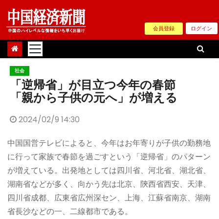
Skip
to
会員登録
ログイン
content
社会
「逆帰省」が目立つ今年の春節
「親から子供の元へ」が増える
2024/02/9 14:30
中国国営テレビによると、今年はお年寄りが子供の勤務地
に行って家族で春節を過ごすという「逆帰省」のパターン
が増えている。出発地としては四川省、河北省、湖北省、
湖南省などが多く、向かう先は北京、陝西省西安、天津、
四川省成都、広東省広州深セン、上海、江蘇省南京、湖南
省長沙などの一、二線都市である。