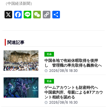
（中国経済新聞）
X
F
Li
W
C
S
a
n
e
o
h
c
e
C
p
ar
e
h
y
e
b
a
Li
関連記事
o
t
n
社会
o
k
中国各地で有給休暇取得を後押
k
し 管理職の率先取得も義務化へ
2026/08/6 18:30
社会
ゲームアカウントも財産時代へ
中国裁判所、母親による87アカウ
ント相続を認める
2026/08/6 16:30