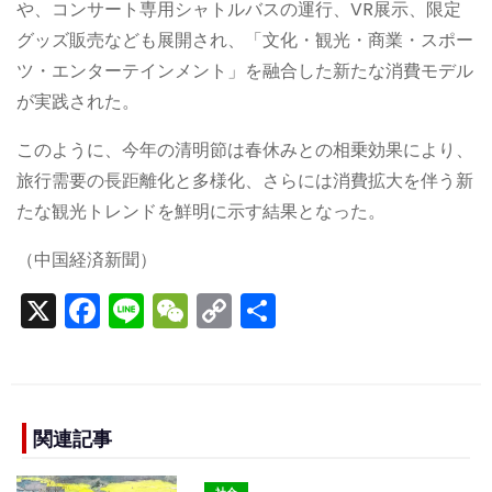
や、コンサート専用シャトルバスの運行、VR展示、限定
グッズ販売なども展開され、「文化・観光・商業・スポー
ツ・エンターテインメント」を融合した新たな消費モデル
が実践された。
このように、今年の清明節は春休みとの相乗効果により、
旅行需要の長距離化と多様化、さらには消費拡大を伴う新
たな観光トレンドを鮮明に示す結果となった。
（中国経済新聞）
X
F
Li
W
C
S
a
n
e
o
h
c
e
C
p
ar
e
h
y
e
b
a
Li
関連記事
o
t
n