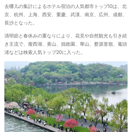
去哪儿の集計によるホテル宿泊の人気都市トップ10は、北
京、杭州、上海、西安、重慶、武漢、南京、広州、成都、
長沙となった。
清明節と春休みの重なりにより、花見や自然観光も引き続
き主流で、瘦西湖、黄山、拙政園、華山、婺源篁嶺、鼋頭
渚などは検索人気トップ20に入った。