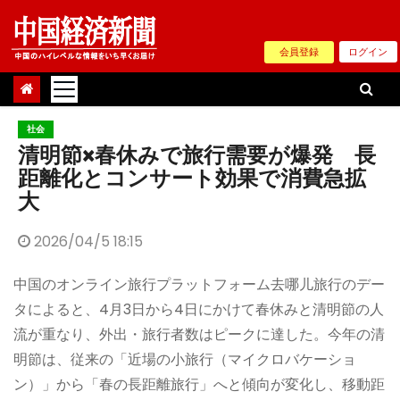
Skip
to
会員登録
ログイン
content
社会
清明節×春休みで旅行需要が爆発 長
距離化とコンサート効果で消費急拡
大
2026/04/5 18:15
中国のオンライン旅行プラットフォーム去哪儿旅行のデー
タによると、4月3日から4日にかけて春休みと清明節の人
流が重なり、外出・旅行者数はピークに達した。今年の清
明節は、従来の「近場の小旅行（マイクロバケーショ
ン）」から「春の長距離旅行」へと傾向が変化し、移動距