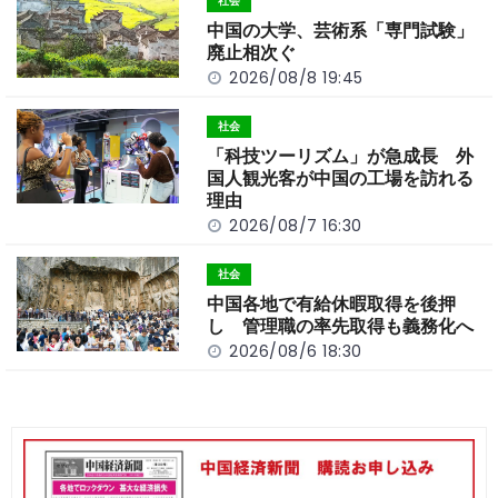
社会
o
k
中国の大学、芸術系「専門試験」
k
廃止相次ぐ
2026/08/8 19:45
社会
「科技ツーリズム」が急成長 外
国人観光客が中国の工場を訪れる
理由
2026/08/7 16:30
社会
中国各地で有給休暇取得を後押
し 管理職の率先取得も義務化へ
2026/08/6 18:30