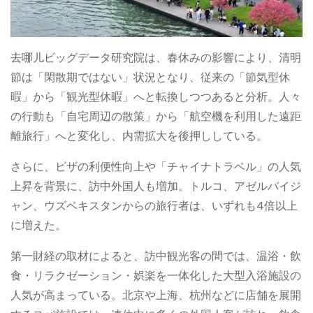
去哪儿ビッグデータ研究院は、春休みの影響により、清明
節は「閑散期ではない」状況となり、従来の「節気型休
暇」から「観光型休暇」へと転換しつつあると分析。人々
の行動も「自宅周辺の散策」から「航空機を利用した遠距
離旅行」へと変化し、内需拡大を後押ししている。
さらに、ビザの利便性向上や「チャイナトラベル」の人気
上昇を背景に、訪中外国人も増加。トルコ、アゼルバイジ
ャン、ウズベキスタンからの旅行者は、いずれも4倍以上
に増えた。
第一財経の取材によると、訪中観光客の間では、温浴・飲
食・リラクゼーション・娯楽を一体化した大型入浴施設の
人気が高まっている。北京や上海、杭州などに店舗を展開