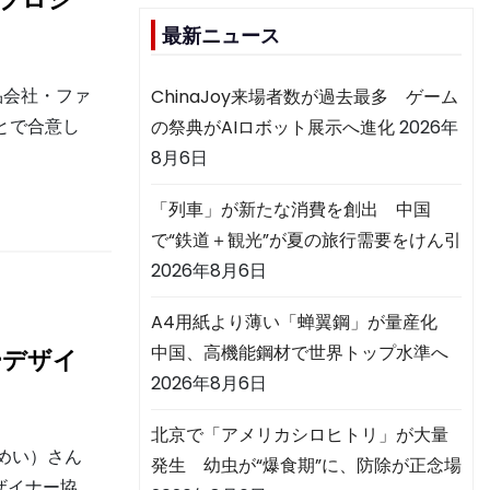
最新ニュース
品会社・ファ
ChinaJoy来場者数が過去最多 ゲーム
とで合意し
の祭典がAIロボット展示へ進化
2026年
8月6日
「列車」が新たな消費を創出 中国
で“鉄道＋観光”が夏の旅行需要をけん引
2026年8月6日
A4用紙より薄い「蝉翼鋼」が量産化
中国、高機能鋼材で世界トップ水準へ
ーデザイ
2026年8月6日
北京で「アメリカシロヒトリ」が大量
めい）さん
発生 幼虫が“爆食期”に、防除が正念場
ザイナー協