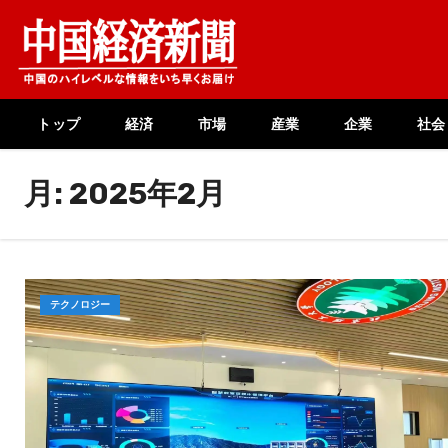
Skip
to
content
トップ
経済
市場
産業
企業
社会
月:
2025年2月
テクノロジー