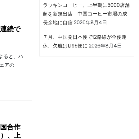
ラッキンコーヒー、上半期に5000店舗
超を新規出店 中国コーヒー市場の成
長余地に自信
2026年8月4日
年連続で
７月、中国発日本便で12路線が全便運
休、欠航は1,195便に
2026年8月4日
よると、ハ
シェアの
国合作
序）、上