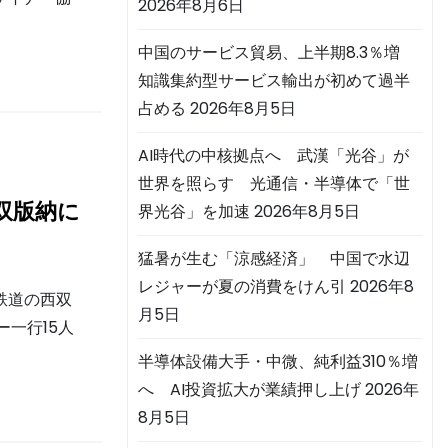
2026年8月6日
中国のサービス貿易、上半期8.3％増
知識集約型サービス輸出が初めて過半
占める
2026年8月5日
AI時代の中核拠点へ 武漢「光谷」が
世界を照らす 光通信・半導体で「世
双版納に
界光谷」を加速
2026年8月5日
猛暑が生む「涼感経済」 中国で水辺
レジャーが夏の消費をけん引
2026年8
鉄道の西双
月5日
一行15人
半導体設備大手・中微、純利益310％増
へ AI投資拡大が業績押し上げ
2026年
8月5日