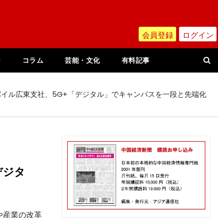
会員登録
ログイン
ー
コラム
芸能・文化
有料記事
イル広東支社、5G+「デジタル」でキャンパスを一段と先端化
デジタ
や産業の改革