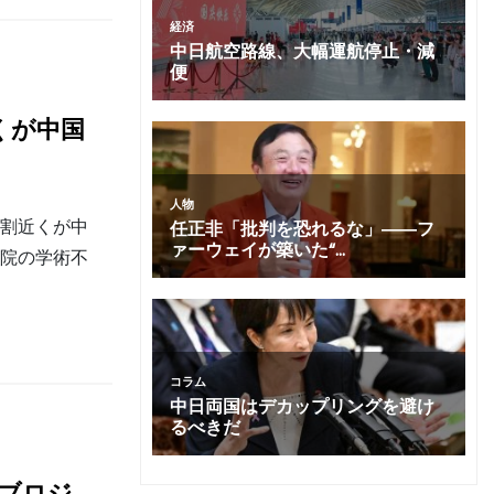
くが中国
6割近くが中
病院の学術不
イブロジ