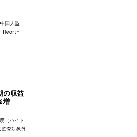
の中国人監
eart-
期の収益
％増
百度（バイド
期の監査対象外