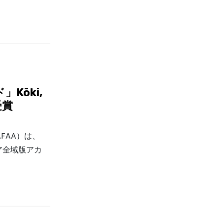
Kōki,
受賞
FAA）は、
ア全域版アカ