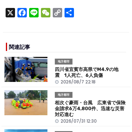
X
F
Li
W
C
S
a
n
e
o
h
c
e
C
p
ar
e
h
y
e
b
a
Li
関連記事
o
t
n
地方都市
o
k
四川省宜賓市高県でM4.9の地
k
震 1人死亡、6人負傷
2026/08/7 22:18
地方都市
相次ぐ豪雨・台風 広東省で保険
金請求6万4,800件、迅速な災害
対応進む
2026/07/31 12:30