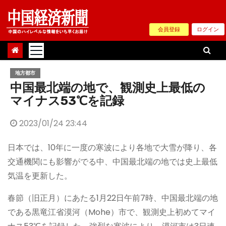
Skip
to
会員登録
ログイン
content
地方都市
中国最北端の地で、観測史上最低の
マイナス53℃を記録
2023/01/24 23:44
日本では、10年に一度の寒波により各地で大雪が降り、各
交通機関にも影響がでる中、中国最北端の地では史上最低
気温を更新した。
春節（旧正月）にあたる1月22日午前7時、中国最北端の地
である黒竜江省漠河（Mohe）市で、観測史上初めてマイ