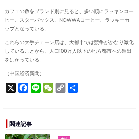
カフェの数をブランド別に見ると、多い順にラッキンコー
ヒー、スターバックス、NOWWAコーヒー、ラッキーカ
ップとなっている。
これらの大手チェーン店は、大都市では競争がかなり激化
していることから、人口100万人以下の地方都市への進出
をはかっている。
（中国経済新聞）
X
F
Li
W
C
S
a
n
e
o
h
c
e
C
p
ar
e
h
y
e
b
a
Li
関連記事
o
t
n