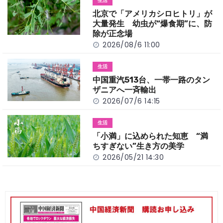
生活
o
k
北京で「アメリカシロヒトリ」が
k
大量発生 幼虫が“爆食期”に、防
除が正念場
2026/08/6 11:00
生活
中国重汽513台、一帯一路のタン
ザニアへ一斉輸出
2026/07/6 14:15
生活
「小満」に込められた知恵 “満
ちすぎない”生き方の美学
2026/05/21 14:30