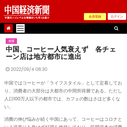
Skip
to
会員登録
ログイン
content
生活
中国、コーヒー人気衰えず 各チェ
ーン店は地方都市に進出
2022/09/4 08:30
中国ではコーヒーが「ライフスタイル」として定着してお
り、消費者の大部分は大都市の中間所得層である。ただし
人口100万人以下の都市では、カフェの数はさほど多くな
い。
消費の伸び悩みが続く中国にあって、コーヒーはコロナと