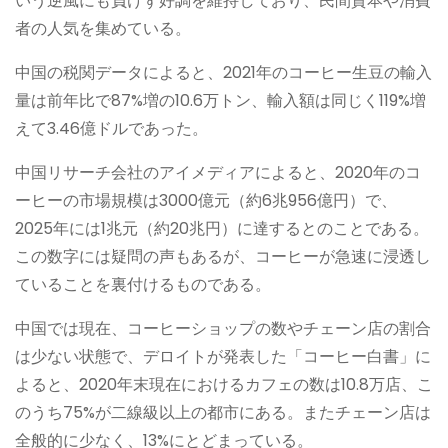
いう逆風にも負けず好調を維持しており、民間資本や消費
者の人気を集めている。
中国の税関データによると、2021年のコーヒー生豆の輸入
量は前年比で87%増の10.6万トン、輸入額は同じく119%増
えて3.46億ドルであった。
中国リサーチ会社のアイメディアによると、2020年のコ
ーヒーの市場規模は3000億元（約6兆956億円）で、
2025年には1兆元（約20兆円）に達するとのことである。
この数字には疑問の声もあるが、コーヒーが急速に浸透し
ていることを裏付けるものである。
中国では現在、コーヒーショップの数やチェーン店の割合
は少ない状態で、デロイトが発表した「コーヒー白書」に
よると、2020年末現在におけるカフェの数は10.8万店、こ
のうち75%が二線級以上の都市にある。またチェーン店は
全般的に少なく、13%にとどまっている。