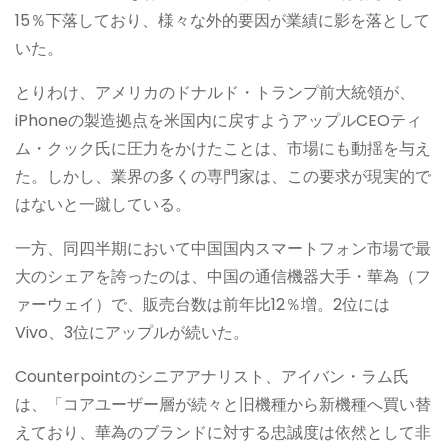
15％下落しており、様々な外的要因が業績に影を落として
いた。
とりわけ、アメリカのドナルド・トランプ前大統領が、
iPhoneの製造拠点を米国内に戻すようアップルCEOティ
ム・クック氏に圧力をかけたことは、市場にも動揺を与え
た。しかし、業界の多くの専門家は、この要求が現実的で
はないと一蹴している。
一方、同四半期において中国国内スマートフォン市場で最
大のシェアを誇ったのは、中国の通信機器大手・華為（フ
ァーウェイ）で、販売台数は前年比12％増。2位には
Vivo、3位にアップルが続いた。
Counterpointのシニアアナリスト、アイバン・ラム氏
は、「コアユーザー層が続々と旧機種から新機種へ買い替
えており、華為のブランドに対する忠誠度は依然として非