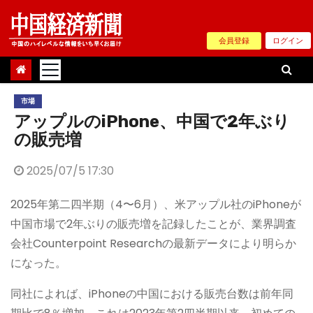
Skip
to
会員登録
ログイン
content
市場
アップルのiPhone、中国で2年ぶり
の販売増
2025/07/5 17:30
2025年第二四半期（4〜6月）、米アップル社のiPhoneが
中国市場で2年ぶりの販売増を記録したことが、業界調査
会社Counterpoint Researchの最新データにより明らか
になった。
同社によれば、iPhoneの中国における販売台数は前年同