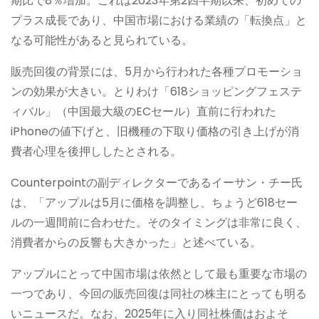
期比で8％増加。これは2023年第2四半期以来、初めての
プラス成長であり、中国市場における業績の「転換点」と
なる可能性があると見られている。
販売回復の背景には、5月から行われた各種プロモーショ
ンの効果が大きい。とりわけ「618ショッピングフェステ
ィバル」（中国最大級のECセール）直前に行われた
iPhoneの値下げと、旧機種の下取り価格の引き上げが消
費者心理を後押ししたとされる。
Counterpointの副ディレクターであるイーサン・チー氏
は、「アップルは5月に価格を調整し、ちょうど618セー
ルの一週間前に合わせた。そのタイミングは非常に良く、
消費者からの反響も大きかった」と述べている。
アップルにとって中国市場は依然として最も重要な市場の
一つであり、今回の販売回復は同社の株主にとっても明る
いニュースだ。なお、2025年に入り同社株価はおよそ