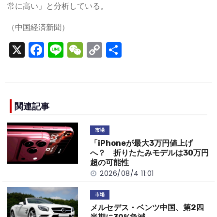
常に高い」と分析している。
（中国経済新聞）
X
F
Li
W
C
S
a
n
e
o
h
c
e
C
p
ar
e
h
y
e
b
a
Li
関連記事
o
t
n
市場
o
k
「iPhoneが最大3万円値上げ
k
へ？ 折りたたみモデルは30万円
超の可能性
2026/08/4 11:01
市場
メルセデス・ベンツ中国、第2四