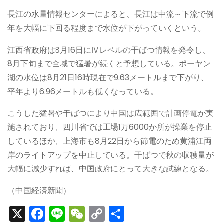
長江の水量情報センターによると、長江は中流～下流で例
年を大幅に下回る程度まで水位が下がっていくという。
江西省政府は8月16日にⅣレベルの干ばつ情報を発令し、
8月下旬まで全域で猛暑が続くと予想している。ポーヤン
湖の水位は8月21日16時現在で9.63メートルまで下がり、
平年より6.96メートルも低くなっている。
こうした猛暑や干ばつにより中国は広範囲で計画停電が実
施されており、四川省では工場1万6000か所が操業を停止
しているほか、上海市も8月22日から節電のため黄浦江両
岸のライトアップを中止している。干ばつで秋の収穫量が
大幅に減少すれば、中国政府にとって大きな試練となる。
（中国経済新聞）
X
F
Li
W
C
S