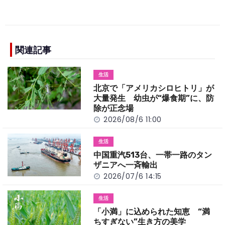
a
n
e
o
h
c
e
C
p
ar
e
h
y
e
b
a
Li
関連記事
o
t
n
生活
o
k
北京で「アメリカシロヒトリ」が
k
大量発生 幼虫が“爆食期”に、防
除が正念場
2026/08/6 11:00
生活
中国重汽513台、一帯一路のタン
ザニアへ一斉輸出
2026/07/6 14:15
生活
「小満」に込められた知恵 “満
ちすぎない”生き方の美学