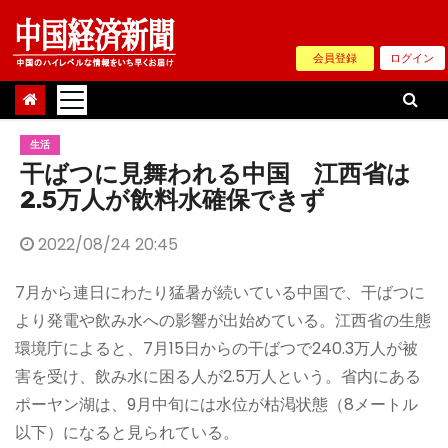
Skip
to
会員登録
ログイン
content
生活
干ばつに見舞われる中国 江西省は
2.5万人が飲料水確保できず
2022/08/24 20:45
7月から連日にわたり猛暑が続いている中国で、干ばつに
より発電や飲み水への影響が出始めている。江西省の生態
環境庁によると、7月15日からの干ばつで240.3万人が被
害を受け、飲み水に困る人が2.5万人という。省内にある
ポーヤン湖は、9月中旬には水位が枯渇状態（8メートル
以下）になると見られている。