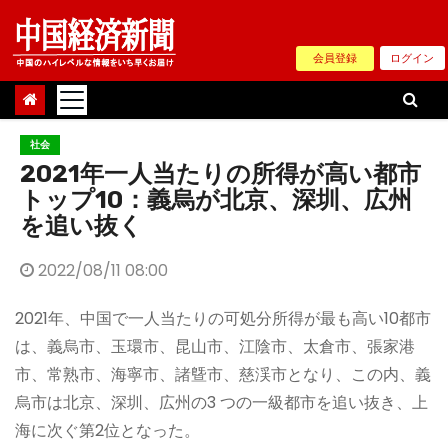
Skip
to
会員登録
ログイン
content
社会
2021年一人当たりの所得が高い都市
トップ10：義烏が北京、深圳、広州
を追い抜く
2022/08/11 08:00
2021年、中国で一人当たりの可処分所得が最も高い10都市
は、義烏市、玉環市、昆山市、江陰市、太倉市、張家港
市、常熟市、海寧市、諸曁市、慈渓市となり、この内、義
烏市は北京、深圳、広州の3 つの一級都市を追い抜き、上
海に次ぐ第2位となった。