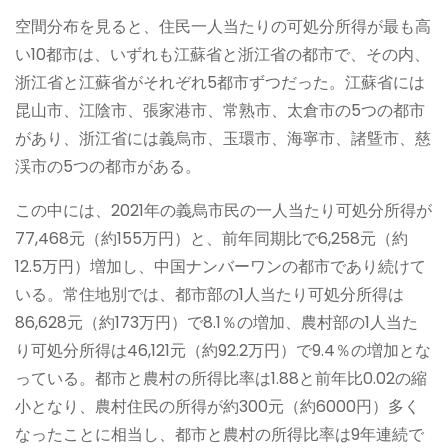
空間分布を見ると、住民一人当たりの可処分所得が最も高
い10都市は、いずれも江蘇省と浙江省の都市で、その内、
浙江省と江蘇省がそれぞれ5都市ずつだった。江蘇省には
昆山市、江陰市、張家港市、常熟市、太倉市の5つの都市
があり、浙江省には義烏市、玉環市、海寧市、諸曁市、慈
渓市の5つの都市がある。
この中には、2021年の義烏市民の一人当たり可処分所得が
77,468元（約155万円）と、前年同期比で6,258元（約
12.5万円）増加し、中国ナンバーワンの都市であり続けて
いる。常住地別では、都市部の1人当たり可処分所得は
86,628元（約173万円）で8.1％の増加、農村部の1人当た
り可処分所得は46,121元（約92.2万円）で9.4％の増加とな
っている。都市と農村の所得比率は1.88と前年比0.02の縮
小となり、農村住民の所得が約300元（約6000円）多く
なったことに相当し、都市と農村の所得比率は9年連続で